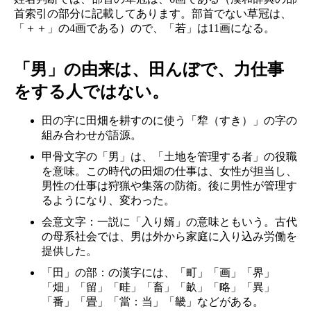
首索引の部分に記載してあります。部首でない草冠は、
「＋＋」の4画である）ので、「若」は11画になる。
「男」の由来は、田んぼで、力仕事
をする人ではない。
田の字に田畑を耕すのに使う「犂（すき）」の字の
組み合わせが語源。
甲骨文字の「男」は、「土地を管理する者」の役職
を意味。この時代の田畑の仕事は、女性が担当し、
男性の仕事は狩猟や集落の防衛。後に男性が管理す
るようになり、変わった。
会意文字：一説に「入り婿」の意味ともいう。古代
の母系社会では、男は外から家庭に入り込み労働を
提供した。
「田」の部：の漢字には、「町」「画」「界」
「畑」「留」「畦」「畜」「畝」「略」「異」
「番」「畳」「當：当」「畿」などがある。