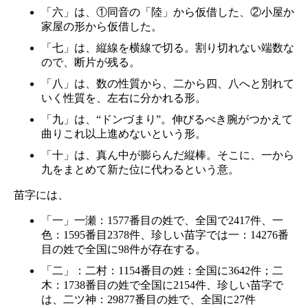
「六」は、①同音の「陸」から仮借した、②小屋か
家屋の形から仮借した。
「七」は、縦線を横線で切る。割り切れない端数な
ので、断片が残る。
「八」は、数の性質から、二から四、八へと別れて
いく性質を、左右に分かれる形。
「九」は、“ドンづまり”。伸びるべき腕がつかえて
曲りこれ以上進めないという形。
「十」は、真ん中が膨らんだ縦棒。そこに、一から
九をまとめて新た位に代わるという意。
苗字には、
「一」一瀬：1577番目の姓で、全国で2417件、一
色：1595番目2378件、珍しい苗字では一：14276番
目の姓で全国に98件が存在する。
「二」：二村：1154番目の姓：全国に3642件；二
木：1738番目の姓で全国に2154件、珍しい苗字で
は、二ツ神：29877番目の姓で、全国に27件