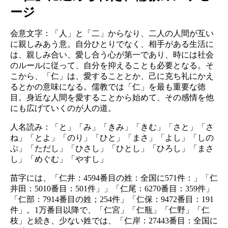
ージ
会意文字：「人」と「二」からなり、二人の人間が互い
に親しみあう意。自分ひとりでなく、相手がある生活に
は、親しみ合い、愛し合う心が第一であり、時には社会
のルールに従って、自分を抑えることも必要となる。そ
こから、「仁」は、愛することとか、己に克ち礼にかえ
るとかの意味になる。儒教では「仁」を最も重要な徳
目。身近な人間を愛することから始めて、その感情を他
にも広げていくのが人の道。
人名読み：「と」「み」「きみ」「きむ」「さと」「さ
ね」「とよ」「のり」「ひと」「まさ」「よし」「しの
ぶ」「ただし」「ひさし」「ひとし」「ひろし」「まさ
し」「めぐむ」「やすし」
苗字には、「仁井：4594番目の姓：全国に571件：」「仁
井田：5010番目：501件」」「仁尾：6270番目：359件」
「仁部：7914番目の姓；254件」「仁保：9472番目：191
件」。1万番目以降で、「仁宮」「仁瓶」「仁野」「仁
枝」と続き、少ない姓では、「仁岸：27443番目：全国に