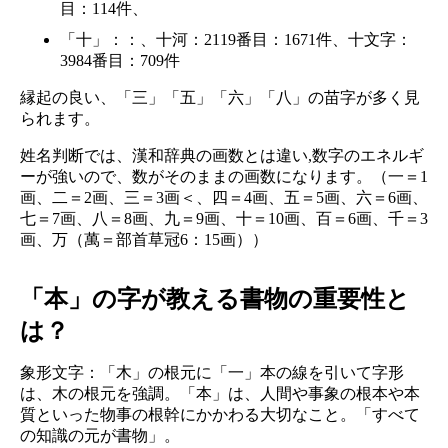
目：114件、
「十」：：、十河：2119番目：1671件、十文字：
3984番目：709件
縁起の良い、「三」「五」「六」「八」の苗字が多く見
られます。
姓名判断では、漢和辞典の画数とは違い,数字のエネルギ
ーが強いので、数がそのままの画数になります。（一＝1
画、二＝2画、三＝3画＜、四＝4画、五＝5画、六＝6画、
七＝7画、八＝8画、九＝9画、十＝10画、百＝6画、千＝3
画、万（萬＝部首草冠6：15画））
「本」の字が教える書物の重要性と
は？
象形文字：「木」の根元に「一」本の線を引いて字形
は、木の根元を強調。「本」は、人間や事象の根本や本
質といった物事の根幹にかかわる大切なこと。「すべて
の知識の元が書物」。