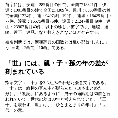
苗字には、安達：285番目の姓で、全国で18321件、伊
達：1001番目の姓で全国に4309件、達川：8550番目の姓
で全国に224件、達：9407番目192件、達城：16429番目：
77件、達家：16575番目76件、達田：21247番目49件、達
山：23902番目40件、以下の珍しい苗字では、達脇、達
崎、達下、達見、など数えきれないほど存在する。
姓名判断では、漢和辞典の画数とは違い部首”しんにょ
う”＝走：7画で「16画」である。
「世」には、親・子・孫の年の差が
刻まれている
指示文字：「十」を3つ組み合わせた会意文字である。
「十」は、縦棒の真ん中が膨らんだ（10本まとめた
形）。「礼記」にあるように、男子の適齢期は30歳と言
われていて、世代の差は30年と考えられていた。「三
十」を表わす「世」は、「ひとまとまりの年月」「世
代」の意。