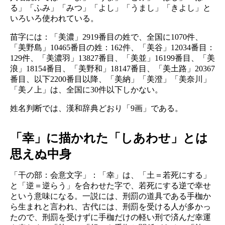
る」「ふみ」「みつ」「よし」「うまし」「きよし」と
いろいろ使われている。
苗字には：「美濃」2919番目の姓で、全国に1070件、
「美野島」10465番目の姓：162件、「美谷」12034番目：
129件、「美濃羽」13827番目、「美並」16199番目、「美
浪」18154番目、「美野和」18147番目、「美土路」20367
番目、以下2200番目以降、「美納」「美澄」「美奈川」
「美ノ上」は、全国に30件以下しかない。
姓名判断では、漢和辞典どおり「9画」である。
「幸」に描かれた「しあわせ」とは
思えぬ中身
「干の部：会意文字」：「幸」は、「土＝若死にする」
と「逆＝逆らう」を合わせた字で、若死にする逆で幸せ
という意味になる。一説には、刑罰の道具である手枷か
ら生まれと言われ、古代には、刑罰を受ける人が多かっ
たので、刑罰を受けずに手枷だけの軽い刑で済んだ幸運