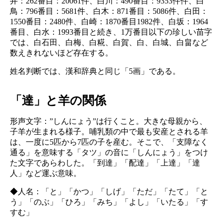
井：262番目：20061件、白川：490番目：9353件件、白
鳥：796番目：5681件、白木：871番目：5086件、白田：
1550番目：2480件、白崎：1870番目1982件、白坂：1964
番目、白水：1993番目と続き、1万番目以下の珍しい苗字
では、白石田、白梅、白糀、白賀、白、白城、白畠など
数えきれないほど存在する。
姓名判断では、漢和辞典と同じ「5画」である。
「達」と羊の関係
形声文字：”しんにょう”は行くこと。大きな母親から、
子羊が生まれる様子。哺乳類の中で最も安産とされる羊
は、一度に5匹から7匹の子を産む。そこで、「支障なく
通る」を意味する「タツ」の音に「しんにょう」をつけ
た文字であらわした。「到達」「配達」「上達」「達
人」など運ぶ意味。
◆人名：「と」「かつ」「しげ」「ただ」「たて」「と
う」「のぶ」「ひろ」「みち」「よし」「いたる」「す
すむ」