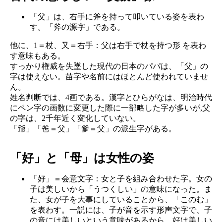
「父」は、右手に斧を持って叩いている姿を表わ
す。「斧の源字」である。
他に、1＝杖、又＝右手：父は右手で杖を持つ形 を表わ
す意味もある。
すっかり権威を失墜した現代の日本のパパは、「父」の
字は使えない。苗字や名前にはほとんど使われていませ
ん。
姓名判断では、4画である。漢字とひらがなは、明治時代
にペン字の画数に変更した際に一部略した字が多いが,父
の字は、2千年近く変化していない。
「爺」「爸＝父」「爹＝父」の派生字がある。
「好」と「母」は女性の姿
「好」＝会意文字：女と子を組み合わせた字。女の
子は美しいから「うつくしい」の意味になった。ま
た、女が子を大事にしていることから、「このむ」
を表わす。一説には、子が音を示す形声文字で、子
の音には美しいという意味があるから、好は美しい