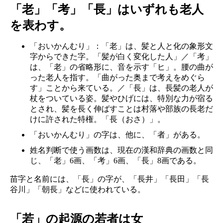
「老」「考」「長」はいずれも老人
を表わす。
「おいかんむり」：「老」は、髪と人と化の象形文
字からできた字。「髪が白く変化した人」／「考」
は、「老」の省略形に、音を示す「ヒ」。腰の曲が
った老人を指す。「曲がった奥まで考えをめぐら
す」ことから来ている。／「長」は、長髪の老人が
杖をついている姿。髪やひげには、特別な力が宿る
とされ、髪を長く伸ばすことは村落や部族の長老だ
けに許された特権。「長（おさ）」。
「おいかんむり」の字は、他に、「者」がある。
姓名判断で使う画数は、現在の漢和辞典の画数と同
じ、「老」6画、「考」6画、「長」8画である。
苗字と名前には、「長」の字が、「長井」「長田」「長
谷川」「朝長」などに使われている。
「若」の起源の若者は女