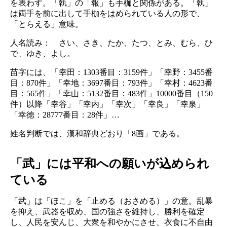
を表わす。「執」の「報」も手枷と関係がある。「執」
は両手を前に出して手枷をはめられている人の形で、
「とらえる」意味。
人名読み： さい、さき、たか、たつ、とみ、むら、ひ
で、ゆき、よし。
苗字には、「幸田：1303番目：3159件」「幸野：3455番
目：870件」「幸地：3697番目：793件」「幸村：4623番
目：565件」「幸山：5132番目：483件」10000番目（150
件）以降「幸谷」「幸内」「幸次」「幸良」「幸泉」
「幸徳：28777番目：28件」…
姓名判断では、漢和辞典どおり「8画」である。
「武」には平和への願いが込められ
ている
「武」は「ほこ」を「止める（おさめる）」の意。乱暴
を抑え、武器を収め、国の強さを維持し、勝利を確定
し、人民を安んじ、大衆を和やかにさせ、衣食に不自由