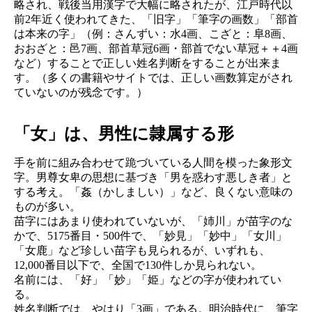
略され、戦後当用漢字で大幅に略されたが、江戸時代以
前2年近く使われてきた、「旧字」「筆字の画数」「部首
は本来の字」（例：さんずい：水4画、こざと：阜8画、
おおざと：邑7画、部首草冠6画・部首でない草冠＋＋4画
など）することで正しい姓名判断をすることが出来ま
す。（多くの書籍やサイトでは、正しい画数算定がされ
ていないのが残念です。）
「女」は、男性に隷属する形
手を前に組み合わせて跪づいている人間を模った象形文
字。男尊女卑の思想に基づき「男を惑わす悪しき者」と
する考え。「姦（かしましい）」など、良くない意味の
ものが多い。
苗字にはあまり使われていないが、「姉川」が苗字のな
かで、5175番目・500件で、「妙見」「妙中」「女川」
「女鹿」など珍しい苗字も見られるが、いずれも、
12,000番目以下で、全国で130件しか見られない。
名前には、「好」「妙」「姫」などの字が使われてい
る。
姓名判断では、やはり「3画」である。明治時代に、筆字