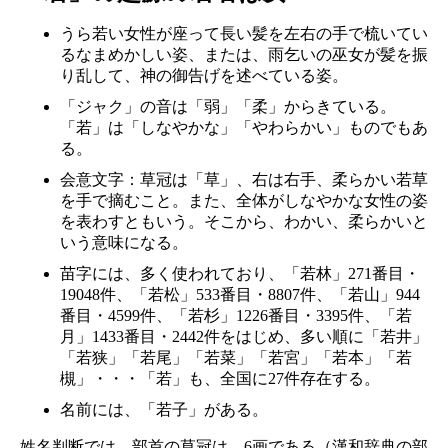
うら若い女性が座って長い髪を左右の手で梳いてい
るなまめかしい姿、または、雨乞いの巫女が髪を振
り乱して、神の御告げを述べている姿。
「ジャク」の音は「弱」「柔」からきている。
「若」は「しなやかな」「やわらかい」ものでもあ
る。
会意文字：草冠は「草」、右は右手、柔らかい若草
を手で摘むこと。また、全体がしなやかな女性の姿
を表わすともいう。そこから、わかい、柔らかいと
いう意味になる。
苗字には、多く使われており、「若林」271番目・
19048件、「若松」533番目・8807件、「若山」944
番目・4599件、「若杉」1226番目・3395件、「若
月」1433番目・2442件をはじめ、多い順に「若井」
「若狭」「若尾」「若菜」「若宮」「若本」「若
槻」・・・「若」も、全国に27件存在する。
名前には、「若子」がある。
姓名判断では、部首の草冠は、6画である（漢和辞典の部