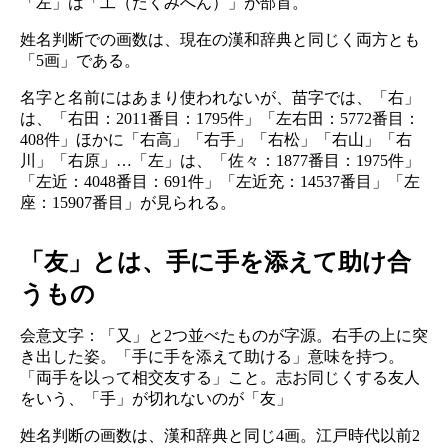
「左」は「工（たくみへん）」が部首。
姓名判断での画数は、現在の漢和辞典と同じく両方とも
「5画」である。
名字と名前にはあまり使われないが、苗字では、「右」
は、「右田：2011番目：1795件」「左右田：5772番目：
408件」ほかに「右高」「右手」「右松」「右山」「右
川」「右原」…「左」は、「佐々：1877番目：1975件」
「左近：4048番目：691件」「左近充：14537番目」「左
座：15907番目」が見られる。
「友」とは、手に手を添えて助け合
うもの
会意文字：「又」と2つ並べたものが字源。右手の上に突
き出した姿。「手に手を添えて助ける」意味を持つ。
「両手を以って相交友する」こと。志お同じくする友人
をいう、「手」が切れないのが「友」
姓名判断の画数は、漢和辞典と同じ4画。江戸時代以前2