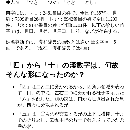
◆人名：「つき」「つぐ」「とき」「とし」
苗字には、世古：2461番目の姓で、全国で1357件、世
羅：7399番目284件、世戸：8942番目の姓で全国に209
件、世永：9147番目の姓で全国に201件、以下の珍しい苗
字では、世田、世登、世戸口、世並、などが存在する。
姓名判断では、漢和辞典の画数とは違い,筆文字＝「5
画」である。（現在：漢和辞典では4画）
「四」から「十」の漢数字は、何故
そんな形になったのか？
「四」は二と二に分かれるから、四角い領域を表わ
す「口」の中に、左右二つに分かれる様子を示した
「八」を配した。別の説は、口から吐き出された息
が、四方に分散される形
「五」は、①ものが交差する形の上下に横棒、十ま
での折り返し。②五本指の片手で巻き取っていた糸
巻の形。