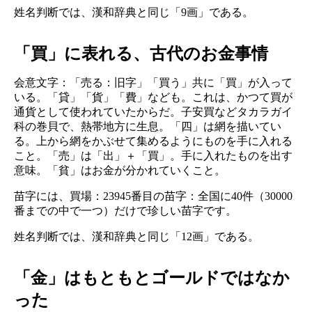
姓名判断では、漢和辞典と同じ「9画」である。
「買」に表れる、古代のお金事情
会意文字：「売る：旧字」「買う」共に「買」が入って
いる。「貸」「貨」「費」なども。これは、かつて買が
通貨として使われていたからだ。子安買などタカラガイ
科の巻貝で、熱帯地方に生息。「四」は網を描いてい
る。上から網をかぶせて集めるようにものを手に入れる
こと。「売」は「出」＋「買」。手に入れたものを出す
意味。「貧」はお金が分かれていくこと。
苗字には、買場：23945番目の苗字：全国に40件（30000
番までの中で一つ）だけで珍しい苗字です。
姓名判断では、漢和辞典と同じ「12画」である。
「金」はもともとゴールドではなか
った