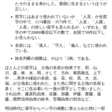
たそのままを表わした。孤独に生きるというほうが
正しい。
名前の変遷
苗字にはあまり使われていないが、「人見」が全苗
字の中で、1174番目・3573件で、「人首」「人羅」
話題の人
8/6更新
「人長」の珍しい苗字も見られるが、いずれも、苗
字の中で20000番目以下の数で、全国で50件以下し
か見られない。
名前には、「達人」「守人」「倫人」などに使われ
ている。
姓名判断の画数は、やはり「2画」である。
ほとんどの苗字は、土地の名前が由来です。田、山、
川、森、林、水、岡…そして、方向、東西南北、上下、
中、…草木や縁起の名前、金、花、松、高、大、吉、
福…が土地名に使われた。また色に関する土地の名前も
多く、そこに住み着いた一族が苗字として使いました。
それ以外、藤原氏由来、佐藤、加藤、伊藤、齋藤、遠
藤…熊野信仰由来の鈴木、官職由来の別当など。
明治時代に筆字からペン字の画数に替えられた時に一部