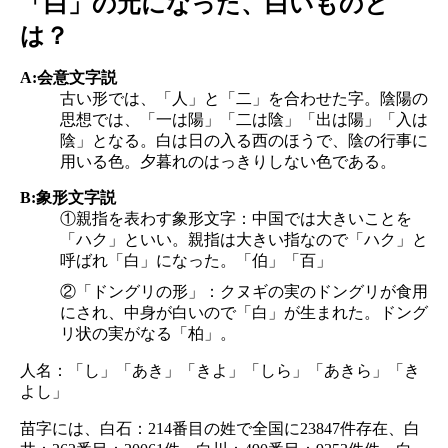
「白」の元になった、白いものと
は？
A:会意文字説
古い形では、「人」と「二」を合わせた字。陰陽の
思想では、「一は陽」「二は陰」「出は陽」「入は
陰」となる。白は日の入る西のほうで、陰の行事に
用いる色。夕暮れのはっきりしない色である。
B:象形文字説
①親指を表わす象形文字：中国では大きいことを
「ハク」といい。親指は大きい指なので「ハク」と
呼ばれ「白」になった。「伯」「百」
②「ドングリの形」：クヌギの実のドングリが食用
にされ、中身が白いので「白」が生まれた。ドング
リ状の実がなる「柏」。
人名：「し」「あき」「きよ」「しら」「あきら」「き
よし」
苗字には、白石：214番目の姓で全国に23847件存在、白