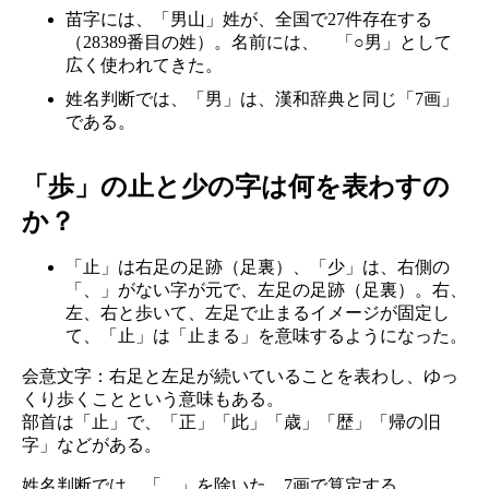
苗字には、「男山」姓が、全国で27件存在する
（28389番目の姓）。名前には、 「○男」として
広く使われてきた。
姓名判断では、「男」は、漢和辞典と同じ「7画」
である。
「歩」の止と少の字は何を表わすの
か？
「止」は右足の足跡（足裏）、「少」は、右側の
「、」がない字が元で、左足の足跡（足裏）。右、
左、右と歩いて、左足で止まるイメージが固定し
て、「止」は「止まる」を意味するようになった。
会意文字：右足と左足が続いていることを表わし、ゆっ
くり歩くことという意味もある。
部首は「止」で、「正」「此」「歳」「歴」「帰の旧
字」などがある。
姓名判断では、「、」を除いた、7画で算定する。