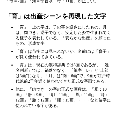
「毎＝7画」「海＝部首水＋母：11画」が正しい。
「育」は出産シーンを再現した文字
「育」：上の字は、子の字を逆さにしたもの。月
は、肉づき。逆子でなく、安定した姿で生まれてく
る様子を表わしている。「安らかな出産」を願った
もの。形成文字
「育」は苗字には見られないが、名前には「育子」
が良く使われてきている。
「育」は、現在の漢和辞典では8画であるが、「姓
名判断」では、鍋蓋でなく、「筆字：レ」と”上部
は3画”になり、「月」は”肉：6画”で、9画が江戸時
代以前2千年近く使われてきた正式な字画である。
他に、「肉づき」の字の正式な画数は、「肥：10
画」「肝：9画」「胡：11画」「胤：11画」「能：
12画」「脇：12画」「腰：15画」・・・など苗字に
使われている字がある。