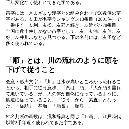
千年変化なく使われてきた字である。
苗字には、さまざまな漢字との組み合わせで50数個の苗
字がある。友田が名字ランキング1413番目（2801件）で
一番多く、友利、友松、友部と続き、友近が7778番目、
全国に数十件しかない苗字として、友、友浦、友信、友
好、友井川…などが見つかる。下の名前には、友子など
多く使われている。
「順」とは、川の流れのように頭を
下げて従うこと
会意・形声文字：「川」は水が高いところから流れるこ
とから、相手に従う意味。「頁は、頭」「人が頭を垂れ
て跪いている」形。人の体が自然になっているように、
筋道に従っていること。「従う」から「素直」となっ
た。「従順」「恭順」「順番」「順序」。
姓名判断の画数は、漢和辞典と同じ「12画」。江戸時代
以前2千年近く使われてきた字である。