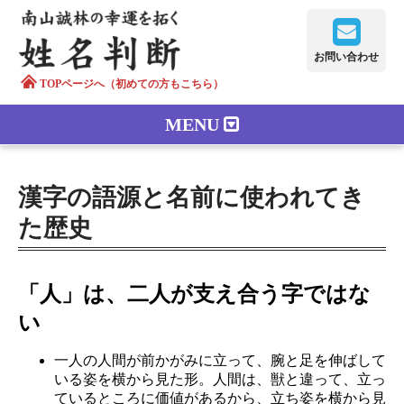
お問い合わせ
TOPページへ（初めての方もこちら）
MENU
鑑定メニュー
漢字の語源と名前に使われてき
正しい字画
た歴史
南山誠林について
「人」は、二人が支え合う字ではな
漢字の語源
い
漢字の歴史
一人の人間が前かがみに立って、腕と足を伸ばして
いる姿を横から見た形。人間は、獣と違って、立っ
苗字100のルーツ
ているところに価値があるから、立ち姿を横から見