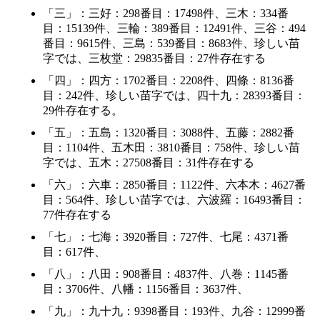
「三」：三好：298番目：17498件、三木：334番
目：15139件、三輪：389番目：12491件、三谷：494
番目：9615件、三島：539番目：8683件、珍しい苗
字では、三枚堂：29835番目：27件存在する
「四」：四方：1702番目：2208件、四條：8136番
目：242件、珍しい苗字では、四十九：28393番目：
29件存在する。
「五」：五島：1320番目：3088件、五藤：2882番
目：1104件、五木田：3810番目：758件、珍しい苗
字では、五木：27508番目：31件存在する
「六」：六車：2850番目：1122件、六本木：4627番
目：564件、珍しい苗字では、六波羅：16493番目：
77件存在する
「七」：七海：3920番目：727件、七尾：4371番
目：617件、
「八」：八田：908番目：4837件、八巻：1145番
目：3706件、八幡：1156番目：3637件、
「九」：九十九：9398番目：193件、九谷：12999番