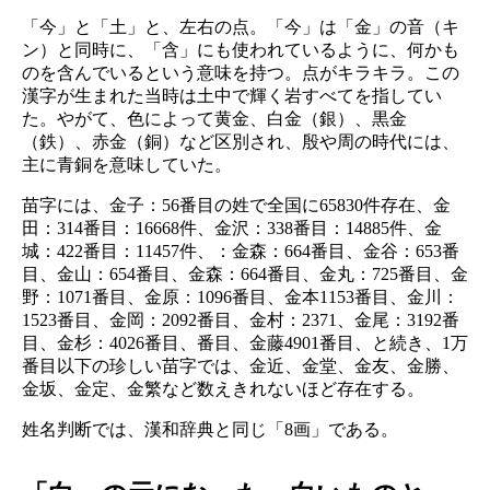
「今」と「土」と、左右の点。「今」は「金」の音（キ
ン）と同時に、「含」にも使われているように、何かも
のを含んでいるという意味を持つ。点がキラキラ。この
漢字が生まれた当時は土中で輝く岩すべてを指してい
た。やがて、色によって黄金、白金（銀）、黒金
（鉄）、赤金（銅）など区別され、殷や周の時代には、
主に青銅を意味していた。
苗字には、金子：56番目の姓で全国に65830件存在、金
田：314番目：16668件、金沢：338番目：14885件、金
城：422番目：11457件、：金森：664番目、金谷：653番
目、金山：654番目、金森：664番目、金丸：725番目、金
野：1071番目、金原：1096番目、金本1153番目、金川：
1523番目、金岡：2092番目、金村：2371、金尾：3192番
目、金杉：4026番目、番目、金藤4901番目、と続き、1万
番目以下の珍しい苗字では、金近、金堂、金友、金勝、
金坂、金定、金繁など数えきれないほど存在する。
姓名判断では、漢和辞典と同じ「8画」である。