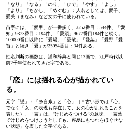
「なり」「なる」「のり」「ひで」「やす」「よし」
「より」「ちかし」「めぐむ」：人名としては、愛子、
愛美（まなみ）など女の子に使われている。
苗字には、「愛甲」が一番多く、3252番目：544件、「愛
知」9373番目：194件、「愛須」9677番目184件と続く。
100000番目以降に「愛場」「愛敬」「愛葉」「愛野「愛
智」と続き「愛」が25954番目：34件ある。
姓名判断の画数は、漢和辞典と同じ13画で、江戸時代以
前2千年使われてきた字である。
「恋」には揺れる心が描かれてい
る。
元字「戀」：「糸言糸」と「心」（＊古い形では「心」
でなく「女」の表現も存在して、女の心が乱れることを
表した）。「言」は、“けじめをつける”の意味。「言葉
でけじめをつけようとしても、容易にもつれをほぐせな
い状態」を表した文字である。