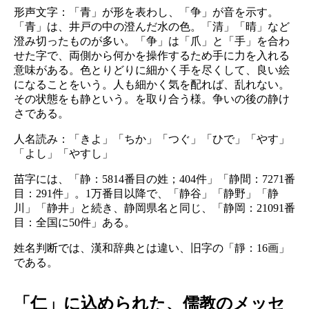
形声文字：「青」が形を表わし、「争」が音を示す。
「青」は、井戸の中の澄んだ水の色。「清」「晴」など
澄み切ったものが多い。「争」は「爪」と「手」を合わ
せた字で、両側から何かを操作するため手に力を入れる
意味がある。色とりどりに細かく手を尽くして、良い絵
になることをいう。人も細かく気を配れば、乱れない。
その状態をも静という。を取り合う様。争いの後の静け
さである。
人名読み：「きよ」「ちか」「つぐ」「ひで」「やす」
「よし」「やすし」
苗字には、「静：5814番目の姓；404件」「静間：7271番
目：291件」。1万番目以降で、「静谷」「静野」「静
川」「静井」と続き、静岡県名と同じ、「静岡：21091番
目：全国に50件」ある。
姓名判断では、漢和辞典とは違い、旧字の「靜：16画」
である。
「仁」に込められた、儒教のメッセ