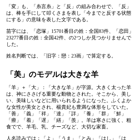
「変」も、「糸言糸」と「反」の組み合わせで、「反」
は、棒を手にして叩くさまを表し「今までと反する状態
にする」の意味を表した文字である。
苗字には、「恋塚」15701番目の姓：全国83件、「恋田」
23277番目の姓：全国42件、の2つしか見つかりませんで
した。
姓名判断では、「旧字：戀：23画」で算定する。
「美」のモデルは大きな羊
「羊」＋「大」：「大きな羊」が字源。大きく太った羊
は、神にささげる重要な動物とされた。そこから、美し
い、美味しいなどに用いられるようになった。ふくよか
な女性が美女とされ、楊貴妃も豊満な体形をしていた。
「善」「義」「祥」「達」「詳」「養」「群」「鮮」
「療」「着」「遅」「繕」「羨」。羊は寒さに強く、粗
食でで、羊毛、乳、チーズなど、大切な家畜。
人名読みでは：「よ」「うま」「とみ」「はし」「は