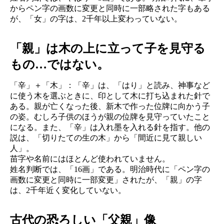
からペン字の画数に変更と同時に一部略された字もある
が、「女」の字は、2千年以上変わっていない。
「親」は木の上に立って子を見守る
もの…ではない。
「辛」＋「木」：「辛」は、「はり」と読み、神事など
に使う木を選ぶときに、印として木に打ち込まれた針で
ある。親が亡くなった後、新木で作った位牌に向かう子
の姿。むしろ子供のほうが親の位牌を見守っていたこと
になる。また、「辛」は入れ墨を入れる針を指す。他の
説は、「切りたての生の木」から「間近に見て親しい
人」。
苗字や名前にはほとんど使われていません。
姓名判断では、「16画」である。明治時代に「ペン字の
画数に変更と同時に一部変更」されたが、「親」の字
は、2千年近く変化していない。
古代の恐ろしい「父親」像