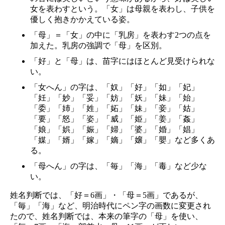
女を表わすという。「女」は母親を表わし、子供を
優しく抱きかかえている姿。
「母」＝「女」の中に「乳房」を表わす2つの点を
加えた。乳房の強調で「母」を区別。
「好」と「母」は、苗字にはほとんど見受けられな
い。
「女へん」の字は、「奴」「好」「如」「妃」
「妊」「妙」「妥」「妨」「妖」「妹」「始」
「委」「姉」「姓」「妬」「妹」「妾」「姑」
「要」「怒」「姿」「威」「姫」「姜」「姦」
「娘」「娯」「娠」「婦」「婆」「婚」「娼」
「媒」「婿」「嫁」「嫡」「嬢」「嬰」など多くあ
る。
「母へん」の字は、「毎」「海」「毒」など少な
い。
姓名判断では、「好＝6画」・「母＝5画」であるが、
「毎」「海」など、明治時代にペン字の画数に変更され
たので、姓名判断では、本来の筆字の「母」を使い、