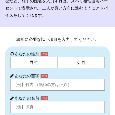
なたと、相手の姓名を入力すれば、ズバリ相性度もパー
セントで表示され、二人が良い方向に進むようにアドバ
名前の変遷
イスをしてくれます。
話題の人
8/6更新
診断に必要な以下項目を入力してください。
あなたの性別
必須
男 性
女 性
あなたの苗字
必須
あなたの名前
必須