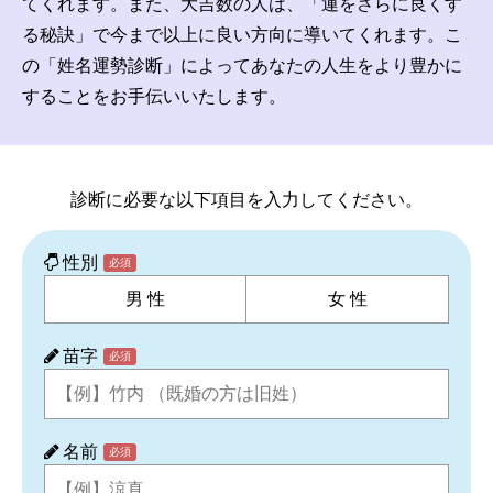
てくれます。また、大吉数の人は、「運をさらに良くす
る秘訣」で今まで以上に良い方向に導いてくれます。こ
名前の変遷
の「姓名運勢診断」によってあなたの人生をより豊かに
することをお手伝いいたします。
話題の人
8/6更新
診断に必要な以下項目を入力してください。
性別
必須
男 性
女 性
苗字
必須
名前
必須