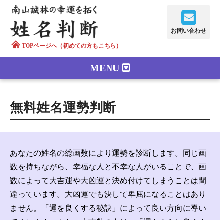
お問い合わせ
TOPページへ（初めての方もこちら）
MENU
鑑定メニュー
無料姓名運勢判断
正しい字画
南山誠林について
あなたの姓名の総画数により運勢を診断します。同じ画
漢字の語源
数を持ちながら、幸福な人と不幸な人がいることで、画
数によって大吉運や大凶運と決め付けてしまうことは間
漢字の歴史
違っています。大凶運でも決して卑屈になることはあり
ません。「運を良くする秘訣」によって良い方向に導い
苗字100のルーツ