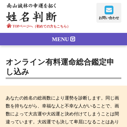
お問い合わせ
TOPページへ（初めての方もこちら）
MENU
鑑定メニュー
オンライン有料運命総合鑑定申
正しい字画
し込み
南山誠林について
漢字の語源
あなたの姓名の総画数により運勢を診断します。同じ画
数を持ちながら、幸福な人と不幸な人がいることで、画
漢字の歴史
数によって大吉運や大凶運と決め付けてしまうことは間
違っています。大凶運でも決して卑屈になることはあり
苗字100のルーツ