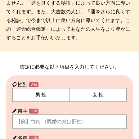
ません。「運を良くする秘訣」によって良い方向に導い
てくれます。また、大吉数の人は、「運をさらに良くす
名前の変遷
る秘訣」で今まで以上に良い方向に導いてくれます。こ
の「運命総合鑑定」によってあなたの人生をより豊かに
話題の人
8/6更新
することをお手伝いいたします。
鑑定に必要な以下項目を入力してください。
性別
必須
男 性
女 性
苗字
必須
名前
必須