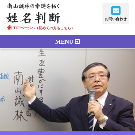
お問い合わせ
TOPページへ（初めての方もこちら）
MENU
鑑定メニュー
正しい字画
南山誠林について
漢字の語源
漢字の歴史
苗字100のルーツ