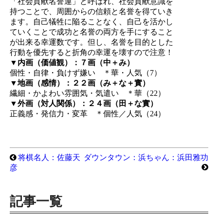
「社会貢献名誉運」と呼ばれ、社会貢献意識を
持つことで、周囲からの信頼と名誉を得ていき
ます。自己犠牲に陥ることなく、自己を活かし
ていくことで成功と名誉の両方を手にすること
が出来る幸運数です。但し、名誉を目的とした
行動を優先すると折角の幸運を壊すので注意！
▼内画（価値観）：７画（中＋み）
個性・自律・負けず嫌い ＊華・人気（7）
▼地画（感情）：２２画（み＋な＋實）
繊細・かよわい雰囲気・気遣い ＊華（22）
▼外画（対人関係）：２４画（田＋な實）
正義感・発信力・変革 ＊個性／人気（24）
将棋名人：佐藤天
ダウンタウン：浜ちゃん：浜田雅功
彦
記事一覧