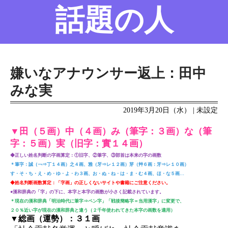
話題の人
名前の変遷
話題の人
8/6更新
嫌いなアナウンサー返上：田中
みな実
2019年3月20日（水） | 未設定
▼田（５画）中（４画）み（筆字：３画）な（筆
字：５画）実（旧字：實１４画）
◆正しい姓名判断の字画算定：①旧字、②筆字、③部首は本来の字の画数
＊筆字：誠（￢⇒丁１４画）之４画、雅（牙⇒レ１２画）芽（艸６画：牙⇒レ１０画）
す・そ・ち・え・め・ゆ・よ・わ３画、お・ぬ・ね・は・ま・む４画、ほ・な５画…
◆姓名判断画数算定：「字画」の正しくないサイトや書籍にご注意ください。
●漢和辞典の「字」の下に、本字と本字の画数が小さく記載されています。
＊現在の漢和辞典「明治時代に筆字⇒ペン字」「戦後簡略字＝当用漢字」に変更で、
２０％近い字が現在の漢和辞典と違う（２千年使われてきた本字の画数を適用）
▼総画（運勢）：３１画