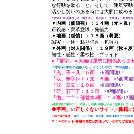
な行動を取ること。そして、運気変動
活かし勢いのある時には大胆に攻める
＊総画33画:高橋ひかる・林真理子・生稲晃子・大島優子・剛力彩
▼内画（価値観）：１４画（元＋眞）
正義感・変革意識・発信力
▼地画（感情）：１８画（眞夏）
誠実・一途・粘り強さ・包容力
▼外画（対人関係）：１９画（秋＋夏
知性・感性・柔軟性・プライド
●「苗字」＝天画は運勢に関係ありま
＊本字例:本字の画数が分かりにくい字の「本字画数」
「充」子＋儿：５画
×6画間違い
「収」筆字レｌ＋支：６画
×5画間違
「並」立立：１０画
×8画間違い
「研」石干干：１１画
×9画間違い
「滋」亠亠＋部首水4画：１４画
×12
●漢和辞典の字の下に「本字」と本字の画数が小さく記載されていま
◆字画」の正しくないサイト／書籍に
＊新字体は論外
:「本字」＝旧字体＋筆字体＋部首は本来の字の画数
９５％のサイト/書籍の画数が間違っているのでご注意