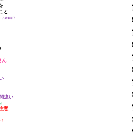
を
こと
芽・八木莉可子
）
せん
い
画間違い
す
注意
を！