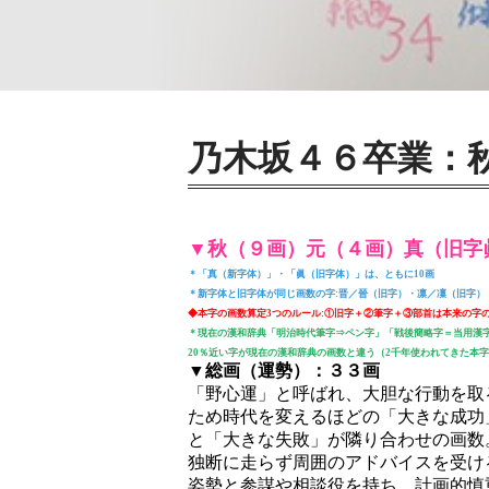
乃木坂４６卒業：
▼秋（９画）元（４画）真（旧字
＊「真（新字体）」・「眞（旧字体）」は、ともに10画
＊新字体と旧字体が同じ画数の字:晋／晉（旧字）・凛／凜（旧字）
◆本字の画数算定3つのルール:①旧字＋②筆字＋③部首は本来の字
＊現在の漢和辞典「明治時代筆字⇒ペン字」「戦後簡略字＝当用漢
20％近い字が現在の漢和辞典の画数と違う（2千年使われてきた本
▼総画（運勢）：３３画
「野心運」と呼ばれ、大胆な行動を取
ため時代を変えるほどの「大きな成功
と「大きな失敗」が隣り合わせの画数
独断に走らず周囲のアドバイスを受け
姿勢と参謀や相談役を持ち、計画的慎