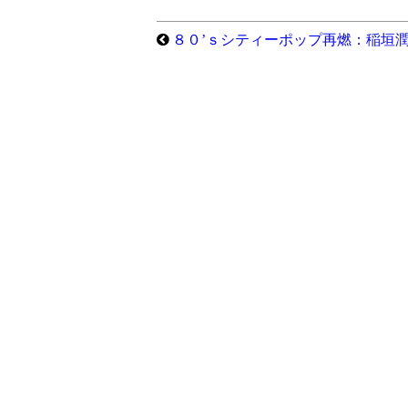
８０’ｓシティーポップ再燃：稲垣