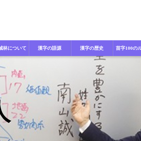
誠林について
漢字の語源
漢字の歴史
苗字100の
人