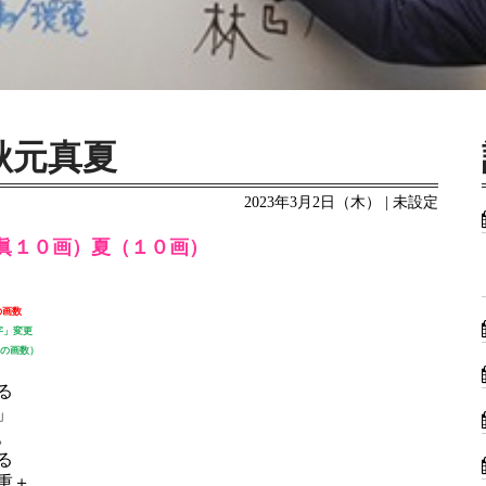
秋元真夏
2023年3月2日（木） | 未設定
眞１０画）夏（１０画）
の画数
字」変更
字の画数）
る
」
。
る
重＋