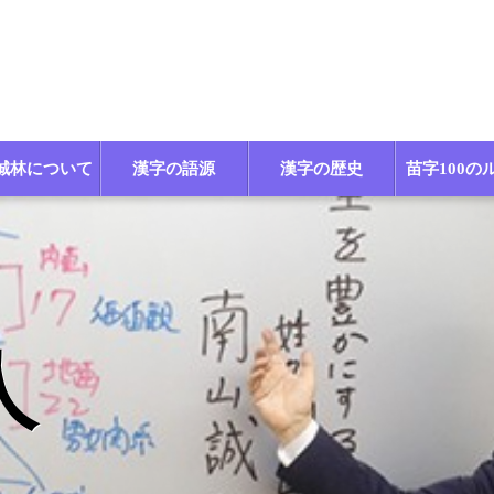
誠林について
漢字の語源
漢字の歴史
苗字100の
人