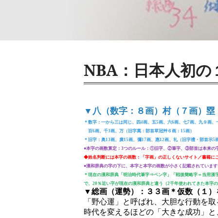
NBA：日本人初の
▼八（数字：８画）村（７画）塁
＊数字：一から三は同じ、四4画、五5画、六6画、七7画、九９画、十
百6画、千3画、万（旧字萬：部首草冠艸６画：15画）
＊旧字：奥13画、廣15画、彌17画、惠12画、礼（旧字禮・部首示5
●本字の画数算定：3つのルール：①旧字、②筆字、③部首は本来の
◆姓名判断には本字の画数：「字画」の正しくないサイト／書籍に
●漢和辞典の字の下に、本字と本字の画数が小さく記載されています
＊現在の漢和辞典「明治時代筆字⇒ペン字」「戦後簡略字＝当用漢
で、20％近い字が現在の漢和辞典と違う（2千年使われてきた本字
▼総画（運勢）：３３画＊仮数（１）
「野心運」と呼ばれ、大胆な行動を取
時代を変えるほどの「大きな成功」と