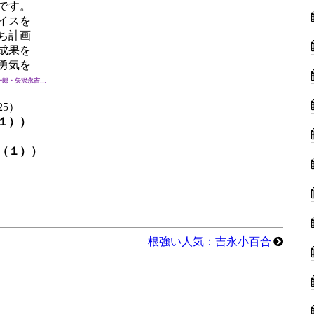
です。
イスを
ち計画
成果を
勇気を
一郎・矢沢永吉…
5）
１））
（１））
根強い人気：吉永小百合