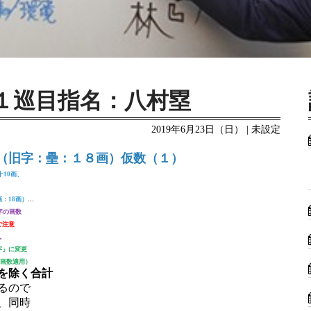
１巡目指名：八村塁
2019年6月23日（日） | 未設定
（旧字：壘：１８画）仮数（１）
10画、
画：18画）
…
字の画数
ご注意
。
字」に変更
の画数適用）
を除く合計
るので
、同時