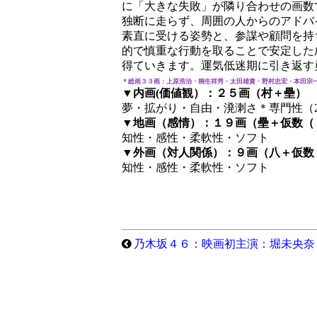
に「大きな失敗」が隣り合わせの画数
独断に走らず、周囲の人からのアドバ
素直に受ける姿勢と、参謀や顧問を持
的で慎重な行動を取ることで安定した
得ていきます。運気低迷期に引き返す
＊総画３３画：上原浩治・桐生祥秀・太田雄貴・野村忠宏・本田宗
▼内画(価値観）：２５画（村＋壘）
夢・拡がり・自由・溌溂さ＊専門性（2
▼地画（感情）：１９画（壘＋仮数（
知性・感性・柔軟性・ソフト
▼外画（対人関係）：９画（八＋仮数
知性・感性・柔軟性・ソフト
乃木坂４６：映画初主演：堀未央奈