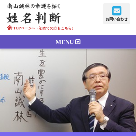
お問い合わせ
TOPページへ（初めての方もこちら）
MENU
鑑定メニュー
正しい字画
南山誠林について
漢字の語源
漢字の歴史
苗字100のルーツ