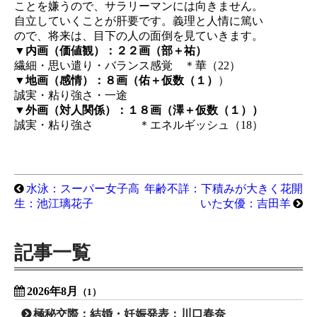
ことを嫌うので、サラリーマンには向きません。
自立していくことが肝要です。義理と人情に篤い
ので、将来は、目下の人の面倒を見ていきます。
▼内画（価値観）：２２画（部＋祐）
繊細・思い遣り・バランス感覚 ＊華（22）
▼地画（感情）：８画（佑＋仮数（１）
）
誠実・粘り強さ・一途
▼外画（対人関係）：１８画（澤＋仮数（１））
誠実・粘り強さ ＊エネルギッシュ（18）
水泳：スーパー女子高
年齢不詳：下積みが大きく花開
生：池江璃花子
いた女優：吉田羊
記事一覧
2026年8月
（1）
極秘交際：結婚・妊娠発表：川口春奈