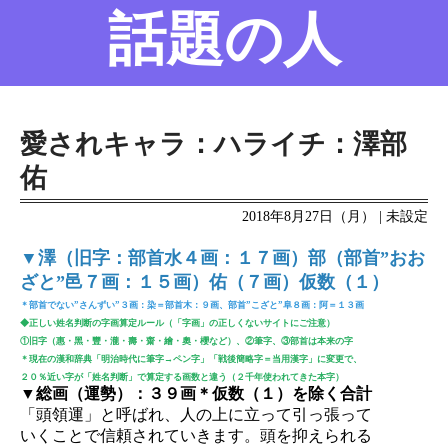
話題の人
名前の変遷
話題の人
8/6更新
愛されキャラ：ハライチ：澤部
佑
2018年8月27日（月） | 未設定
▼澤（旧字：部首水４画：１７画）部（部首”おお
ざと”邑７画：１５画）佑（７画）仮数（１）
＊部首でない”さんずい”３画：染＝部首木：９画、部首”こざと”阜８画：阿＝１３画
◆正しい姓名判断の字画算定ルール（「字画」の正しくないサイトにご注意）
①旧字（惠・黑・豐・瀧・壽・齋・繪・奧・櫻など）、②筆字、③部首は本来の字
＊現在の漢和辞典「明治時代に筆字→ペン字」「戦後簡略字＝当用漢字」に変更で、
２０％近い字が「姓名判断」で算定する画数と違う（２千年使われてきた本字）
▼総画（運勢）：３９画＊仮数（１）を除く合計
「頭領運」と呼ばれ、人の上に立って引っ張って
いくことで信頼されていきます。頭を抑えられる