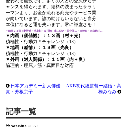
使われる画数です。多くの人との交流からチ
ャンスを得られます。給料の決まったサラリ
ーマンより、お金が流れる商売やサービス業
が向いています。誰の助けもいらないと自分
本位になると運を失います。常に謙虚さを！
＊総画２４画：北野武・池上彰・哀川翔・東山紀之・田中裕二・東幹久・永山絢斗…
▼内画（価値観）：１３画（村＋光）
積極性・行動力＊チャレンジ（13）
▼地画（感情）：１３画（光良）
積極性・行動力＊チャレンジ（13）
▼外画（対人関係）：１１画（内＋良）
論理的・理屈／筋・真面目な対応
日本アカデミー新人俳優
AKB初代総監督ー結婚：高
賞：芳根京子
橋みなみ
記事一覧
2026年8月