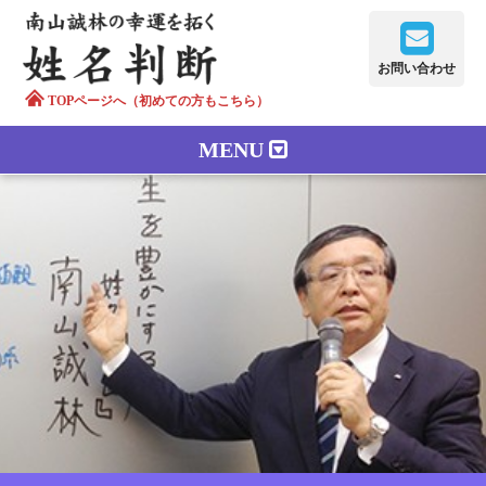
お問い合わせ
TOPページへ（初めての方もこちら）
MENU
鑑定メニュー
正しい字画
南山誠林について
漢字の語源
漢字の歴史
苗字100のルーツ