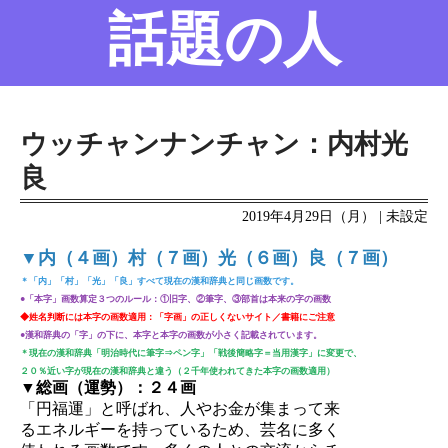
話題の人
名前の変遷
話題の人
8/6更新
ウッチャンナンチャン：内村光
良
2019年4月29日（月） | 未設定
▼内（４画）村（７画）光（６画）良（７画）
＊「内」「村」「光」「良」すべて現在の漢和辞典と同じ画数です。
●「本字」画数算定３つのルール：①旧字、②筆字、③部首は本来の字の画数
◆姓名判断には本字の画数適用：「字画」の正しくないサイト／書籍にご注意
●漢和辞典の「字」の下に、本字と本字の画数が小さく記載されています。
＊現在の漢和辞典「明治時代に筆字⇒ペン字」「戦後簡略字＝当用漢字」に変更で、
２０％近い字が現在の漢和辞典と違う（２千年使われてきた本字の画数適用）
▼総画（運勢）：２４画
「円福運」と呼ばれ、人やお金が集まって来
るエネルギーを持っているため、芸名に多く