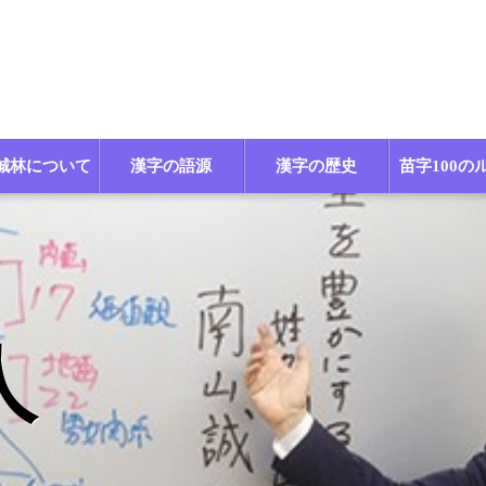
誠林について
漢字の語源
漢字の歴史
苗字100の
人