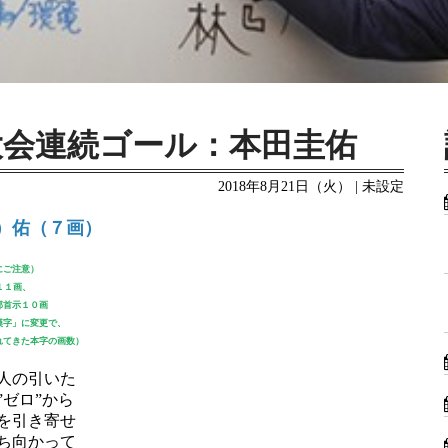
大会連続ゴール：本田圭佑
2018年8月21日（火） | 未設定
）佑（７画）
にご注意）
１１画、
部首示１０画
漢字」に変更で、
れてきた本字の画数）
人の引いた
ゼロ”から
を引き寄せ
ち向かって