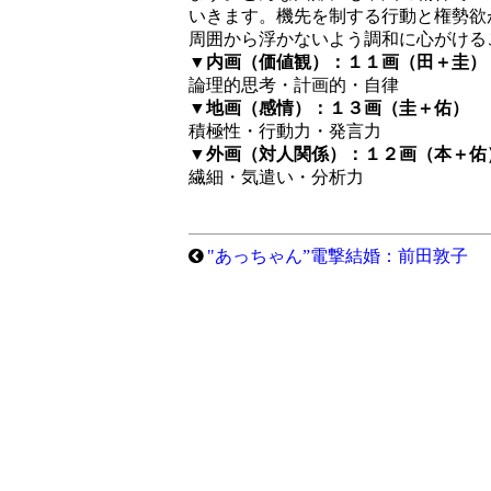
いきます。機先を制する行動と権勢欲
周囲から浮かないよう調和に心がける
▼内画（価値観）：１１画（田＋圭）
論理的思考・計画的・自律
▼地画（感情）：１３画（圭＋佑）
積極性・行動力・発言力
▼外画（対人関係）：１２画（本＋佑
繊細・気遣い・分析力
"あっちゃん”電撃結婚：前田敦子