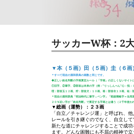
サッカーW杯：2
▼本（５画）田（５画）圭（６画
＊すべて現在の漢和辞典の画数と同じです。
◆正しい姓名判断の字画算定ルール（「字画」の正しくないサイト
①旧字、②筆字、③部首は本来の字（例：”りっしんべん”心：悦：
理：部首玉１２画、狩：部首犬：１０画、裕：部首衣１３画、祐：
＊現在の漢和辞典「明治時代に筆字→ペン字」「戦後簡略字＝当用
２０％近い字が「姓名判断」で算定する字画とは違う（２千年使わ
▼総画（運勢）：２３画
「自立／チャレンジ運」と呼ばれ、他
レールを引き継ぐのでなく、自立して”
新たな道にチャレンジすることで成功
ます。どんな困難にも不屈の精神で立