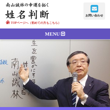
お問い合わせ
TOPページへ（初めての方もこちら）
MENU
鑑定メニュー
正しい字画
南山誠林について
漢字の語源
漢字の歴史
苗字100のルーツ