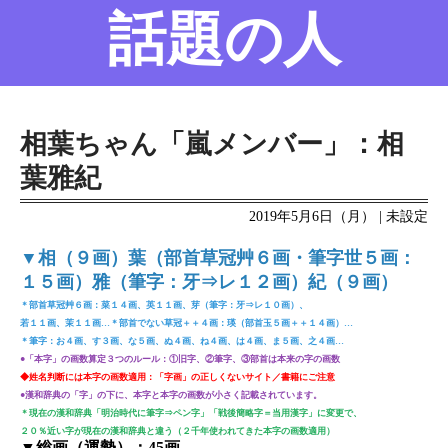
話題の人
名前の変遷
話題の人
8/6更新
相葉ちゃん「嵐メンバー」：相
葉雅紀
2019年5月6日（月） | 未設定
▼相（９画）葉（部首草冠艸６画・筆字世５画：
１５画）雅（筆字：牙⇒レ１２画）紀（９画）
＊部首草冠艸６画：菜１４画、英１１画、芽（筆字：牙⇒レ１０画）、
若１１画、茉１１画…＊部首でない草冠＋＋４画：瑛（部首玉５画＋＋１４画）…
＊筆字：お４画、す３画、な５画、ぬ４画、ね４画、は４画、ま５画、之４画…
●「本字」の画数算定３つのルール：①旧字、②筆字、③部首は本来の字の画数
◆姓名判断には本字の画数適用：「字画」の正しくないサイト／書籍にご注意
●漢和辞典の「字」の下に、本字と本字の画数が小さく記載されています。
＊現在の漢和辞典「明治時代に筆字⇒ペン字」「戦後簡略字＝当用漢字」に変更で、
２０％近い字が現在の漢和辞典と違う（２千年使われてきた本字の画数適用）
▼総画（運勢）：45画