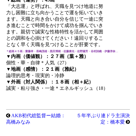
「大志運」と呼ばれ、天職を見つけ地道に努
力し困難に立ち向かうことで運を拓いていき
ます。天職と向き合い自分を信じて一途に突
き進むことで時間をかけて成功を掴んでいき
ます。親切で誠実な性格特性を活かして周囲
との調和を心掛けてください！遠回りするこ
となく早く天職を見つけることが肝要です。
＊総画４５画：齋藤孝・長嶋茂雄・黒田博樹・佐藤康光・佐野陽芳・谷村詩織・伊藤淳奈…
▼内画（価値観）：２７画（葉＋雅）
個性・華・自律＊人気（27）
▼地画（感情）：２１画（雅紀）
論理的思考・現実的・冷静
▼外画（対人関係）：１８画（相＋紀）
誠実・粘り強さ・一途＊エネルギッシュ（18）
AKB初代総監督ー結婚：
５年半ぶり連ドラ主演決
高橋みなみ
定：橋本愛