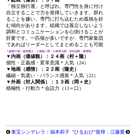
「独立独行運」と呼ばれ、専門性を身に付け
自立することで力を発揮していきます。群れ
ることを嫌い、専門に打ち込むため孤独を好
む傾向があります。組織では孤立しないよう
調和とコミュニケーションを心掛けることが
肝要です。一匹狼が多いですが、専門家集団
であればリーダーとしてまとめることも可能
＊総画37画：賀来賢人・小泉純一郎・小泉孝太郎・辛坊治郎・黒澤明…
▼内画（価値観）：２４画（村＋隆）
個性・正義感・変革意識＊人気（24）
▼地画（感情）：２２画（隆史）
繊細・気遣い・バランス感覚＊人気（22）
▼外画（対人関係）：１３画（岡＋史）
積極性・行動力＊会話力（13＝口）
東宝シンデレラ：福本莉子
”ひるおび”復帰：江藤愛