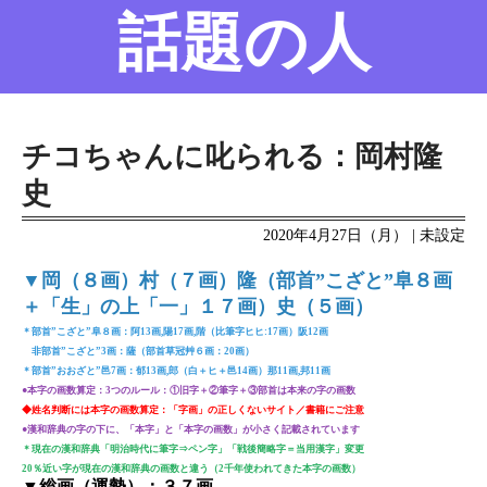
話題の人
名前の変遷
話題の人
8/6更新
チコちゃんに叱られる：岡村隆
史
2020年4月27日（月） | 未設定
▼岡（８画）村（７画）隆（部首”こざと”阜８画
＋「生」の上「一」１７画）史（５画）
＊部首”こざと”阜８画：阿13画,陽17画,階（比筆字ヒヒ:17画）阪12画
非部首”こざと”3画：薩（部首草冠艸６画：20画）
＊部首”おおざと”邑7画：郁13画,郎（白＋ヒ＋邑14画）那11画,邦11画
●本字の画数算定：3つのルール：①旧字＋②筆字＋③部首は本来の字の画数
◆姓名判断には本字の画数算定：「字画」の正しくないサイト／書籍にご注意
●漢和辞典の字の下に、「本字」と「本字の画数」が小さく記載されています
＊現在の漢和辞典「明治時代に筆字⇒ペン字」「戦後簡略字＝当用漢字」変更
20％近い字が現在の漢和辞典の画数と違う（2千年使われてきた本字の画数）
▼総画（運勢）：３７画