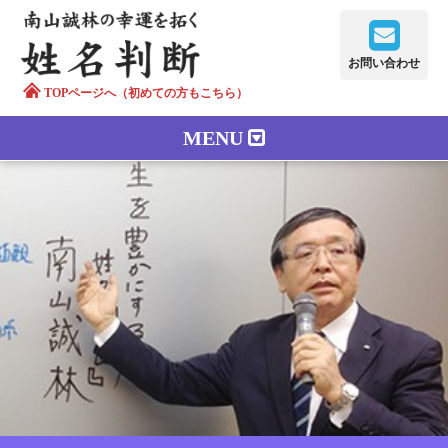
お問い合わせ
TOPページへ（初めての方もこちら）
MENU
鑑定メニュー
正しい字画
南山誠林について
漢字の語源
漢字の歴史
苗字100のルーツ