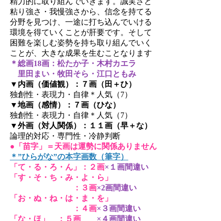
精力的に取り組んでいきます。誠実さと
粘り強さ・我慢強さから、信念を持てる
分野を見つけ、一途に打ち込んでいける
環境を得ていくことが肝要です。そして
困難を楽しむ姿勢を持ち取り組んでいく
ことが、大きな成果を生むことなります
＊総画18画：松たか子・木村カエラ
里田まい・牧田そら・江口ともみ
▼内画（価値観）：７画（田＋ひ）
独創性・表現力・自律＊人気（7）
▼地画（感情）：７画（ひな）
独創性・表現力・自律＊人気（7）
▼外画（対人関係）：１１画（早＋な）
論理的対応・専門性・冷静判断
●「苗字」＝天画は運勢に関係ありません
＊”ひらがな”の本字画数（筆字）
「て・る・ろ・ん」：２画
×１画間違い
「す・そ・ち・み・よ・ら」
：３画
×2画間違い
「お・ぬ・ね・は・ま・を」
：４画
×３画間違い
「な・ほ」 ：５画
×４画間違い