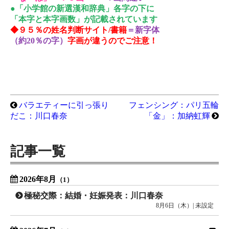
●「小学館の新選漢和辞典」各字の下に
「本字と本字画数」が記載されています
◆９５％の姓名判断サイト/書籍
＝新字体
（約20％の字）
字画が違うのでご注意！
バラエティーに引っ張り
フェンシング：パリ五輪
だこ：川口春奈
「金」：加納虹輝
記事一覧
2026年8月
（1）
極秘交際：結婚・妊娠発表：川口春奈
8月6日（木）| 未設定