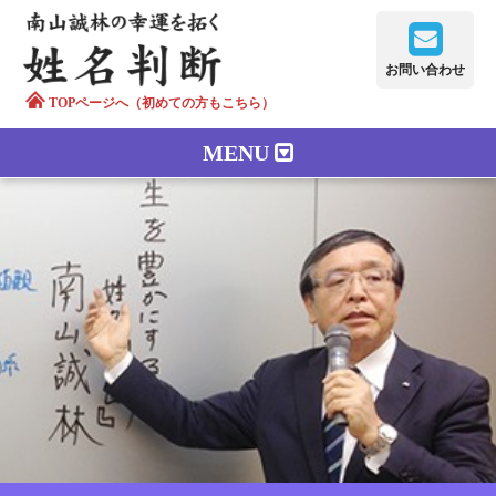
お問い合わせ
TOPページへ（初めての方もこちら）
MENU
鑑定メニュー
正しい字画
南山誠林について
漢字の語源
漢字の歴史
苗字100のルーツ