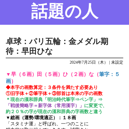
話題の人
名前の変遷
話題の人
8/6更新
卓球：パリ五輪：金メダル期
待：早田ひな
2024年7月25日（木） | 未設定
▼早（６画）田（５画）ひ（２画）な（
筆字：５
画
）
◆本字の画数算定：３条件を満たす必要あり
①旧字体＋②筆字体＋③部首は本来の字の画数
＊現在の漢和辞典「明治時代筆字⇒ペン字」⇒
「戦後簡略字＝新字体（常用漢字）」
に変更で、
約２０％の字が現在の漢和辞典の字画数と違う
▼総画（運勢/環境適正）：１８画
「スタミナ運」と呼ばれ、一つのことに