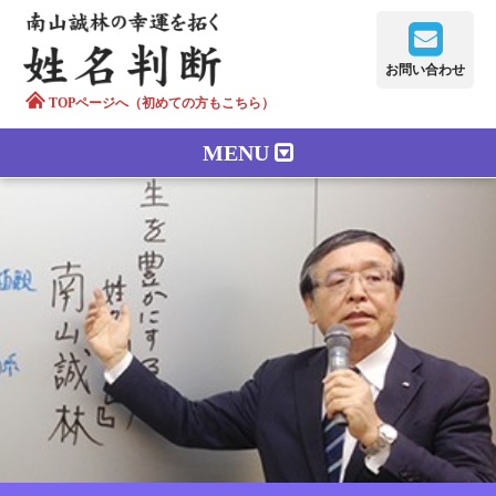
お問い合わせ
TOPページへ（初めての方もこちら）
MENU
鑑定メニュー
正しい字画
南山誠林について
漢字の語源
漢字の歴史
苗字100のルーツ