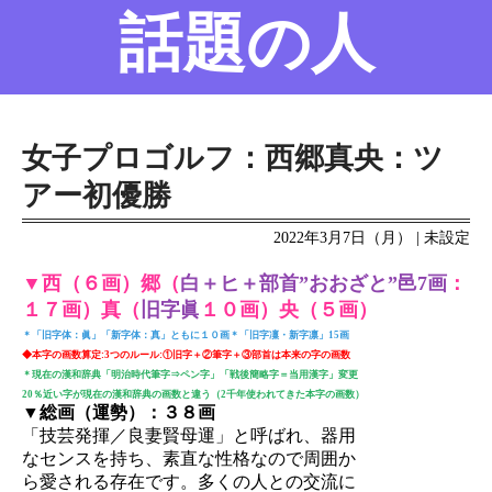
話題の人
名前の変遷
話題の人
8/6更新
女子プロゴルフ：西郷真央：ツ
アー初優勝
2022年3月7日（月） | 未設定
▼西（６画）郷（
白＋ヒ＋部首”おおざと”邑7画
：
１７画）真（
旧字眞
１０画）央（５画）
＊「旧字体：眞」「新字体：真」ともに１０画＊「旧字凜・新字凛」15画
◆本字の画数算定:3つのルール:①旧字＋②筆字＋③部首は本来の字の画数
＊現在の漢和辞典「明治時代筆字⇒ペン字」「戦後簡略字＝当用漢字」変更
20％近い字が現在の漢和辞典の画数と違う（2千年使われてきた本字の画数）
▼総画（運勢）：３８画
「技芸発揮／良妻賢母運」と呼ばれ、器用
なセンスを持ち、素直な性格なので周囲か
ら愛される存在です。多くの人との交流に