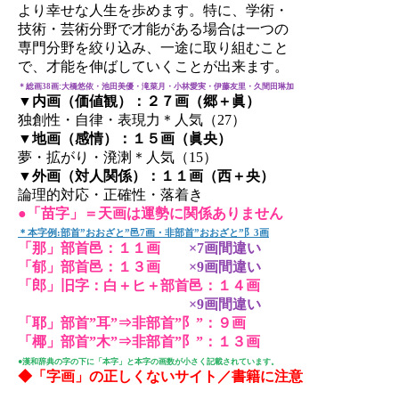
より幸せな人生を歩めます。特に、学術・
技術・芸術分野で才能がある場合は一つの
専門分野を絞り込み、一途に取り組むこと
で、才能を伸ばしていくことが出来ます。
＊総画38画:大橋悠依・池田美優・滝菜月・小林愛実・伊藤友里・久間田琳加
▼内画（価値観）：２７画（郷＋眞）
独創性・自律・表現力＊人気（27）
▼地画（感情）：１５画（眞央）
夢・拡がり・溌溂＊人気（15）
▼外画（対人関係）：１１画（西＋央）
論理的対応・正確性・落着き
●「苗字」＝天画は運勢に関係ありません
＊本字例:部首”おおざと”邑7画・非部首”おおざと”阝3画
「那」部首邑：１１画
×7画間違い
「郁」部首邑：１３画
×9画間違い
「郎」旧字：白＋ヒ＋部首邑：１４画
×9画間違い
「耶」部首”耳”⇒非部首”阝”：９画
「椰」部首”木”⇒非部首”阝”：１３画
●漢和辞典の字の下に「本字」と本字の画数が小さく記載されています。
◆「字画」の正しくないサイト／書籍に注意