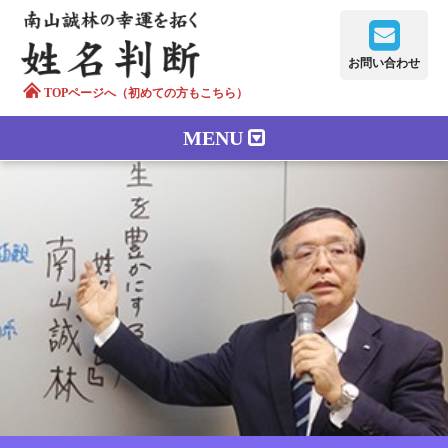
お問い合わせ
TOPページへ（初めての方もこちら）
MENU
鑑定メニュー
正しい字画
南山誠林について
漢字の語源
漢字の歴史
苗字100のルーツ