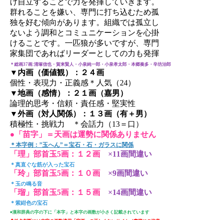
け自立することで力を発揮していきます。
群れることを嫌い、専門に打ち込むため孤
独を好む傾向があります。組織では孤立し
ないよう調和とコミュニケーションを心掛
けることです。一匹狼が多いですが、専門
家集団であればリーダーとしての力も発揮
＊総画37画:清塚信也・賀来賢人・小泉純一郎・小泉孝太郎・本郷奏多・辛坊治郎
▼内画（価値観）：２４画
個性・表現力・正義感＊人気（24）
▼地画（感情）：２１画（嘉男）
論理的思考・信頼・責任感・堅実性
▼外画（対人関係）：１３画（有＋男）
積極性・挑戦力 ＊会話力（13＝口）
●「苗字」＝天画は運勢に関係ありません
＊本字例：”玉へん”＝宝石・石・ガラスに関係
「理」部首玉5画：１２画
×11画間違い
＊真直ぐな筋が入った宝石
「玲」部首玉5画：１０画
×9画間違い
＊玉の鳴る音
「瑠」部首玉5画：１５画
×14画間違い
＊紫紺色の宝石
●漢和辞典の字の下に「本字」と本字の画数が小さく記載されています