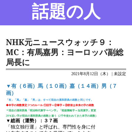
話題の人
名前の変遷
話題の人
8/6更新
NHK元ニュースウォッチ９：
MC：有馬嘉男：ヨーロッパ副総
局長に
2021年8月12日（木） | 未設定
▼有（６画）馬（１０画）嘉（１４画）男（７
画）
「有」「馬」「嘉」「男」は、すべて現在の漢和辞典の画数と同じです。
◆本字の画数算定:3つのルール:①旧字＋②筆字＋③部首は本来の字の画数
＊現在の漢和辞典「明治時代筆字⇒ペン字」「戦後簡略字＝当用漢字」変更
20％近い字が現在の漢和辞典の画数と違う（2千年使われてきた本字の画数）
▼総画（運勢）：３７画
「独立独行運」と呼ばれ、専門性を身に付