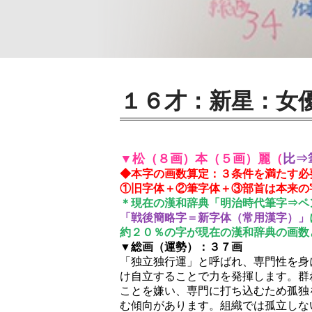
１６才：新星：女
▼松（８画）本（５画）麗（
比⇒
◆本字の画数算定：３条件を満たす必
①旧字体＋②筆字体＋③部首は本来の
＊現在の漢和辞典「明治時代筆字⇒ペ
「戦後簡略字＝新字体（常用漢字）」
約２０％の字が現在の漢和辞典の画数
▼総画（運勢）：３７画
「独立独行運」と呼ばれ、専門性を身
け自立することで力を発揮します。群
ことを嫌い、専門に打ち込むため孤独
む傾向があります。組織では孤立しな