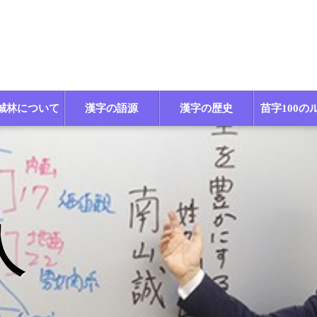
誠林について
漢字の語源
漢字の歴史
苗字100の
人