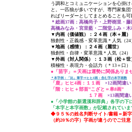
う調和とコミュニケーションを心掛け
と。一匹狼が多いですが、専門家集団
ればリーダーとしてまとめることも可
＊総画37画：高橋尚子・上野樹里・藤
高橋みなみ・宮里藍・二階堂ふみ・木
▼内画（価値観）：２４画（本＋麗）
独創性・正義感・変革意識＊人気（24
▼地画（感情）：２４画（麗世）
独創性・自律・変革意識＊人気（24）
▼外画（対人関係）：１３画（松＋世
積極性・表現力・会話力（＊13＝口）
●「苗字」＝天画は運勢に関係ありま
＊本字例：「比」筆字⇒ヒヒ4画：含む字の本字画数
「鹿」ヒヒ4画：１１画
×12画間違い
「階：ヒヒ＋部首”こざと＝阜8画”
１７画
×13画間違
●「小学館の新選漢和辞典」各字の下
「本字と本字画数」が記載されていま
◆９５％の姓名判断サイト/書籍＝新
（約20％の字）字画が違うのでご注意