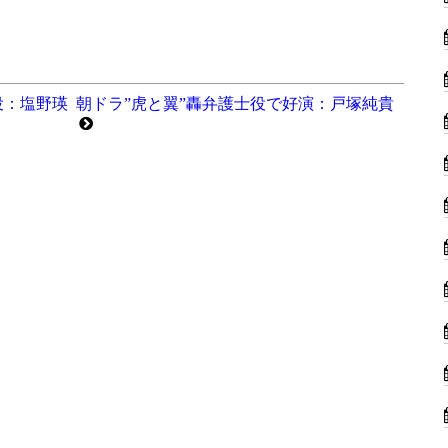
役：塩野瑛
朝ドラ”虎と翼”轟弁護士役で好演：戸塚純貴