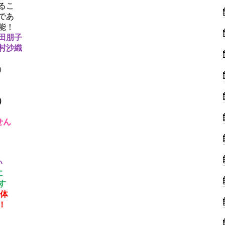
るこ
であ
能！
田朋子
村沙織
）
）
せん
い
に
す
字体
！