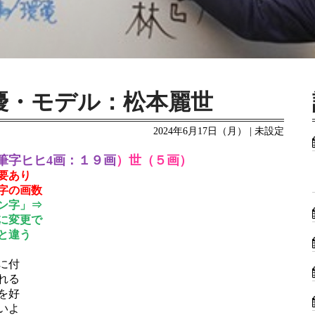
優・モデル：松本麗世
2024年6月17日（月） | 未設定
筆字ヒヒ4画：１９画
）世（５画）
要あり
字の画数
ン字」⇒
に変更で
と違う
に付
れる
を好
いよ