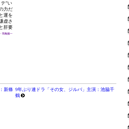
テ”い
の力だ
と運を
謙虚さ
と肝要
・羽鳥慎一
：新條
9年ぶり連ドラ「その女、ジルバ」主演：池脇千
鶴