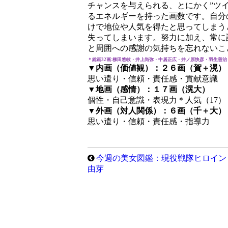
チャンスを与えられる、とにかく”ツイ
るエネルギーを持った画数です。自分
けで地位や人気を得たと思ってしまう
失ってしまいます。努力に加え、常に
と周囲への感謝の気持ちを忘れないこ
＊総画32画:柳田悠岐・井上尚弥・中居正広・井ノ原快彦・羽生善治
▼内画（価値観）：２６画（賀＋滉）
思い遣り・信頼・責任感・貢献意識
▼地画（感情）：１７画（滉大）
個性・自己意識・表現力＊人気（17）
▼外画（対人関係）：６画（千＋大）
思い遣り・信頼・責任感・指導力
今週の美女図鑑：現役戦隊ヒロイン
由芽