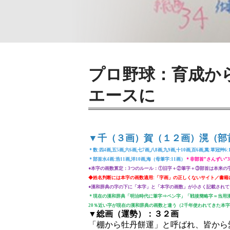
プロ野球：育成か
エースに
▼千（３画）賀（１２画）滉（部
＊数:四4画,五5画,六6画,七7画,八8画,九9画,十10画,百6画,萬:草冠艸6:
＊部首水4画:浩11画,洋10画,海（母筆字:11画）
＊非部首”さんずい”3
●本字の画数算定：3つのルール：①旧字＋②筆字＋③部首は本来の
◆姓名判断には本字の画数適用:「字画」の正しくないサイト／書籍
●漢和辞典の字の下に「本字」と「本字の画数」が小さく記載されて
＊現在の漢和辞典「明治時代に筆字⇒ペン字」「戦後簡略字＝当用
20％近い字が現在の漢和辞典の画数と違う（2千年使われてきた本
▼総画（運勢）：３２画
「棚から牡丹餅運」と呼ばれ、皆から