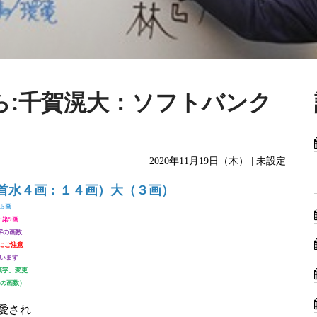
ら:千賀滉大：ソフトバンク
2020年11月19日（木） | 未設定
首水４画：１４画）大（３画）
15画
:染9画
字の画数
にご注意
います
漢字」変更
字の画数）
愛され