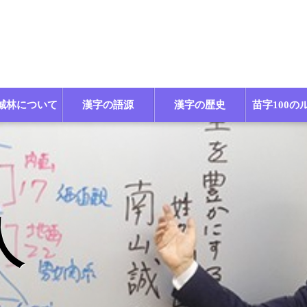
誠林について
漢字の語源
漢字の歴史
苗字100の
人