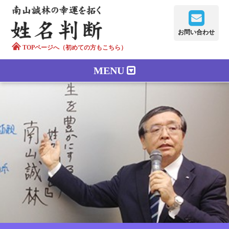
お問い合わせ
TOPページへ（初めての方もこちら）
MENU
鑑定メニュー
正しい字画
南山誠林について
漢字の語源
漢字の歴史
苗字100のルーツ