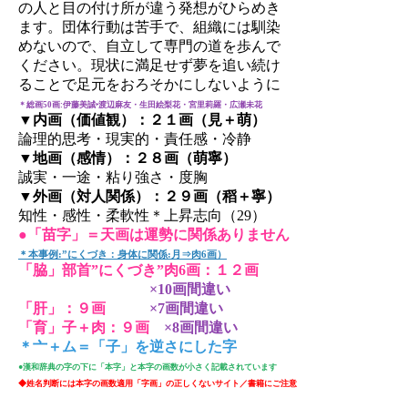
の人と目の付け所が違う発想がひらめき
ます。団体行動は苦手で、組織には馴染
めないので、自立して専門の道を歩んで
ください。現状に満足せず夢を追い続け
ることで足元をおろそかにしないように
＊総画50画:伊藤美誠‣渡辺麻友・生田絵梨花・宮里莉羅・広瀬未花
▼内画（価値観）：２１画（見＋萌）
論理的思考・現実的・責任感・冷静
▼地画（感情）：２８画（萌寧）
誠実・一途・粘り強さ・度胸
▼外画（対人関係）：２９画（稻＋寧）
知性・感性・柔軟性＊上昇志向（29）
●「苗字」＝天画は運勢に関係ありません
＊本事例:”にくづき：身体に関係:月⇒肉6画）
「脇」部首”にくづき”肉6画：１２画
×10画間違い
「肝」：９画
×7画間違い
「育」子＋肉：９画
×8画間違い
＊亠＋ム＝「子」を逆さにした字
●漢和辞典の字の下に「本字」と本字の画数が小さく記載されています
◆姓名判断には本字の画数適用「字画」の正しくないサイト／書籍にご注意