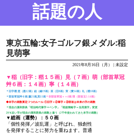
話題の人
名前の変遷
話題の人
8/6更新
東京五輪:女子ゴルフ銀メダル:稲
見萌寧
2021年8月16日（月） | 未設定
▼稲（旧字：稻１５画）見（７画）萌（部首草冠
艸６画：１４画）寧（１４画）
＊旧字禮:恵（惠12画）絵（繪19画）亜（亞8画）実（實14画）礼（禮18画）
＊部首草冠艸６画:藤21画,英11画
＊非部首草冠＋＋4画:瑛（部首玉5:14画）
◆本字の画数算定:3つのルール:①旧字＋②筆字＋③部首は本来の字の画数
＊現在の漢和辞典「明治時代筆字⇒ペン字」「戦後簡略字＝当用漢字」変更
20％近い字が現在の漢和辞典の画数と違う（2千年使われてきた本字の画数）
▼総画（運勢）：５０画
「個性発揮／波乱運」と呼ばれ、独創性
を発揮することに努力を重ねます。普通