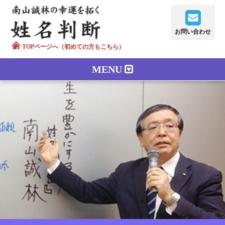
お問い合わせ
TOPページへ（初めての方もこちら）
MENU
鑑定メニュー
正しい字画
南山誠林について
漢字の語源
漢字の歴史
苗字100のルーツ