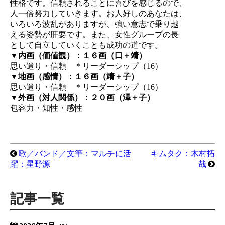
性格です。信頼されることに喜びを感じるので、
人一倍努力していきます。お人好しのあなたは、
いろいろ波乱がありますが、強い意志で乗り越
える姿勢が肝要です。また、女性グループの長
として自立していくことも成功の道です。
▼内画（価値観）：１６画（口＋靖）
思い遣り・信頼 ＊リーダーシップ（16）
▼地画（感情）：１６画（靖＋子）
思い遣り・信頼 ＊リーダーシップ（16）
▼外画（対人関係）：２０画（澤＋子）
包容力・知性・感性
歌／バンド／文筆：マルチに活
キムタク：木村拓
躍：星野源
哉
記事一覧