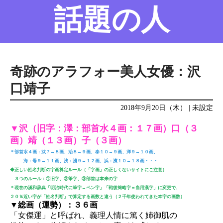
話題の人
名前の変遷
話題の人
7/23更新
奇跡のアラフォー美人女優：沢
口靖子
2018年9月20日（木） | 未設定
▼沢（旧字：澤：部首水４画：１７画）口（３
画）靖（１３画）子（３画）
＊部首水４画：汰７→８画、治８→９画、泰１０→９画、洋９→１０画、
海：母９→１１画、浅：淺９→１２画、浜：濱１０→１８画・・・
◆正しい姓名判断の字画算定ルール（「字画」の正しくないサイトにご注意）
３つのルール：①旧字、②筆字、③部首は本来の字
＊現在の漢和辞典「明治時代に筆字→ペン字」「戦後簡略字＝当用漢字」に変更で、
２０％近い字が「姓名判断」で算定する画数と違う（２千年使われてきた本字の画数）
▼総画（運勢）：３６画
「女傑運」と呼ばれ、義理人情に篤く姉御肌の