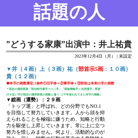
話題の人
名前の変遷
話題の人
8/6更新
”どうする家康”出演中：井上祐貴
2023年12月4日（月） | 未設定
▼井（４画）上（３画）祐（
部首示5画
：１０画）
貴（１２画）
◆本字の画数算定:3条件①旧字体＋②筆字体＋③部首は本来の字の画数
＊現在の漢和辞典「明治時代筆字⇒ペン字」「戦後簡略字＝当用漢字」変更
20％近い字が現在の漢和辞典の画数と違う（2千年使われてきた本字の画数）
▼総画（運勢）：２９画
「トップ運」と呼ばれ、どの分野でもNO.1
を目指して努力していきます。人から頭を抑
えられることを極端に嫌うため、知略と行動
力を駆使し上昇していきます。常に上に立つ
努力を惜しみません。何より、活動的なのが