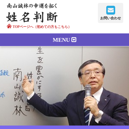
お問い合わせ
TOPページへ（初めての方もこちら）
MENU
鑑定メニュー
正しい字画
南山誠林について
漢字の語源
漢字の歴史
苗字100のルーツ