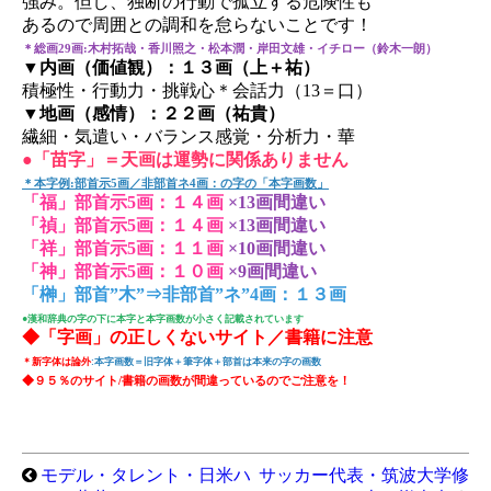
強み。但し、独断の行動で孤立する危険性も
あるので周囲との調和を怠らないことです！
＊総画29画:木村拓哉・香川照之・松本潤・岸田文雄・イチロー（鈴木一朗）
▼内画（価値観）：１３画（上＋祐）
積極性・行動力・挑戦心＊会話力（13＝口）
▼地画（感情）：２２画（祐貴）
繊細・気遣い・バランス感覚・分析力・華
●「苗字」＝天画は運勢に関係ありません
＊本字例:部首示5画／非部首ネ4画：の字の「本字画数」
「福」部首示5画：１４画
×13画間違い
「禎」部首示5画：１４画
×13画間違い
「祥」部首示5画：１１画
×10画間違い
「神」部首示5画：１０画
×9画間違い
「榊」部首”木”⇒非部首”ネ”4画：１３画
●漢和辞典の字の下に本字と本字画数が小さく記載されています
◆「字画」の正しくないサイト／書籍に注意
＊新字体は論外
:本字画数＝旧字体＋筆字体＋部首は本来の字の画数
◆９５％のサイト/書籍の画数が間違っているのでご注意を！
モデル・タレント・日米ハ
サッカー代表・筑波大学修