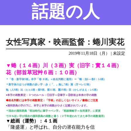
話題の人
名前の変遷
話題の人
8/6更新
女性写真家・映画監督：蜷川実花
2019年11月18日（月） | 未設定
▼蜷（１４画）川（３画）実（旧字：實１４画）
花（部首草冠艸６画：１０画）
＊「巻：新字体9画」本字「卷:８画」＝姓名判断に適用）⇒「蜷：虫6＋卷8：14画）
＊新字体のほうが画数の多い字：歩（「、」無し7画）雅（牙⇒レ12画）
勉（人9画）比（ヒヒ4画：柴9画、紫11画、麗19画）臣（かしがまえ：レ6画）
●本字の画数算定：３つのルール：①旧字＋②筆字＋③部首は本来の字の画数
◆姓名判断には本字の画数算定：「字画」の正しくないサイト／書籍にご注意
●漢和辞典の字の下に、本字と本字の画数が小さく記載されています。
＊現在の漢和辞典「明治時代に筆字⇒ペン字」「戦後簡略字＝当用漢字」に変更
で20％近い字が現在の漢和辞典の画数と違う（２千年使われてきた本字の画数適用）
▼総画（運勢）：４１画
「隆盛運」と呼ばれ、自分の潜在能力を信