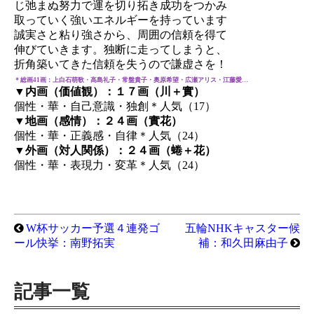
じ弛まぬ努力で運を切り拓き成功をつかみ
取っていく強いエネルギーを持っています
誠実さと粘り強さから、周囲の信頼を得て
伸びていきます。独断に走ってしまうと、
折角築いてきた信頼を失うので謙虚さを！
＊総画41画：上白石萌歌・高島礼子・常盤貴子・奥原希望・広瀬アリス・江藤愛…
▼内画（価値観）：１７画（川＋實）
個性・華・自己意識・独創＊人気（17）
▼地画（感情）：２４画（實花）
個性・華・正義感・自律＊人気（24）
▼外画（対人関係）：２４画（蜷＋花）
個性・華・表現力・変革＊人気（24）
W杯サッカー予選４連発ゴ
五輪NHKキャスター候
ール快挙：南野拓実
補：和久田麻由子
記事一覧