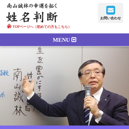
お問い合わせ
TOPページへ（初めての方もこちら）
MENU
鑑定メニュー
正しい字画
南山誠林について
漢字の語源
漢字の歴史
苗字100のルーツ