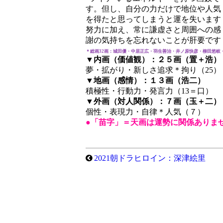
す。但し、自分の力だけで地位や人気
を得たと思ってしまうと運を失います
努力に加え、常に謙虚さと周囲への感
謝の気持ちを忘れないことが肝要です
＊総画32画：城田優・中居正広・羽生善治・井ノ原快彦・柳田悠岐
▼内画（価値観）：２５画（置＋浩）
夢・拡がり・新しさ追求＊拘り（25）
▼地画（感情）：１３画（浩二）
積極性・行動力・発言力（13＝口）
▼外画（対人関係）：７画（玉＋二）
個性・表現力・自律＊人気（７）
●「苗字」＝天画は運勢に関係ありま
2021朝ドラヒロイン：深津絵里