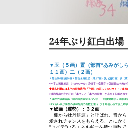
24年ぶり紅白出場
▼玉（５画）置（部首”あみがしら
１１画）二（２画）
＊部首网6画:羅20画＊部首水4画:沢（澤:17画）浅（淺12画）浜（濱
●本字の画数算定：3つのルール：①旧字＋②筆字＋③部首は本来の
◆姓名判断には本字の画数適用:「字画」の正しくないサイト／書籍
●漢和辞典の字の下に「本字」と「本字の画数」が小さく記載されて
＊現在の漢和辞典「明治時代筆字⇒ペン字」「戦後簡略字＝当用漢
20％近い字が現在の漢和辞典の画数と違う（2千年使われてきた本
▼総画（運勢）：３２画
「棚から牡丹餅運」と呼ばれ、皆から
愛されチャンスをもらえる、とにかく
”ツイテ”いるエネルギーを持つ画数で