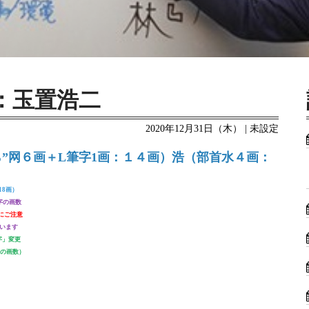
：玉置浩二
2020年12月31日（木） | 未設定
”网６画＋L筆字1画：１４画）浩（部首水４画：
18画）
字の画数
にご注意
います
字」変更
字の画数）