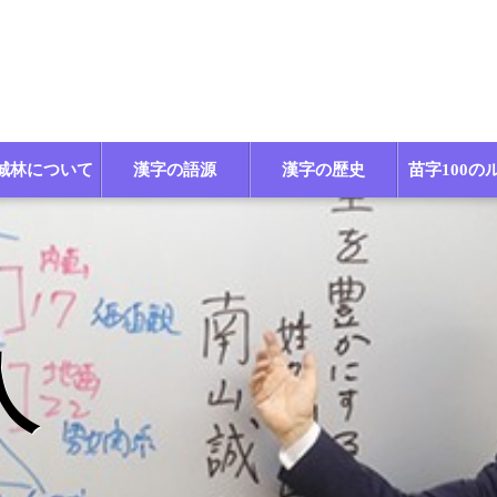
誠林について
漢字の語源
漢字の歴史
苗字100の
人