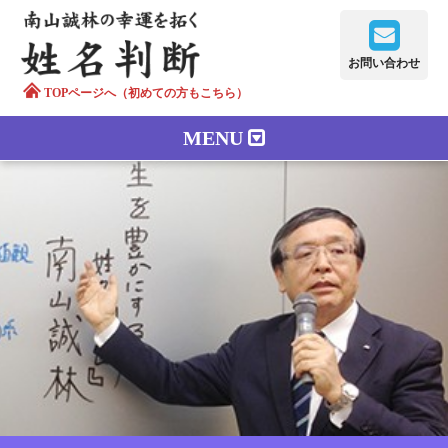
お問い合わせ
TOPページへ（初めての方もこちら）
MENU
鑑定メニュー
正しい字画
南山誠林について
漢字の語源
漢字の歴史
苗字100のルーツ