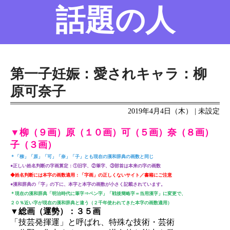
話題の人
名前の変遷
話題の人
8/6更新
第一子妊娠：愛されキャラ：柳
原可奈子
2019年4月4日（木） | 未設定
▼柳（９画）原（１０画）可（５画）奈（８画）
子（３画）
＊「柳」「原」「可」「奈」「子」とも現在の漢和辞典の画数と同じ
●正しい姓名判断の字画算定：①旧字、②筆字、③部首は本来の字の画数
◆姓名判断には本字の画数適用：「字画」の正しくないサイト／書籍にご注意
●漢和辞典の「字」の下に、本字と本字の画数が小さく記載されています。
＊現在の漢和辞典「明治時代に筆字⇒ペン字」「戦後簡略字＝当用漢字」に変更で、
２０％近い字が現在の漢和辞典と違う（２千年使われてきた本字の画数適用）
▼総画（運勢）：３５画
「技芸発揮運」と呼ばれ、特殊な技術・芸術