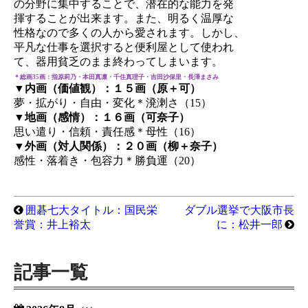
の分野に集中することで、潜在的な能力を発
揮することが出来ます。また、明るく温厚な
性格なので多くの人から愛されます。しかし、
平凡な仕事を選択すると便利屋として使われ
て、器用貧乏のまま終わってしまいます。
＊総画35画：指原莉乃・本田真凛・千住真理子・吉田沙保里・長澤まさみ
▼内画（価値観）：１５画（原＋可）
夢・拡がり・自由・変化＊溌溂さ（15）
▼地画（感情）：１６画（可奈子）
思い遣り・信頼・責任感＊母性（16）
▼外画（対人関係）：２０画（柳＋奈子）
感性・落着き・包容力＊勝負運（20）
囲碁七大タイトル：国民栄
ダブル選挙で大阪市長
誉賞：井上裕太
に：松井一郎
記事一覧