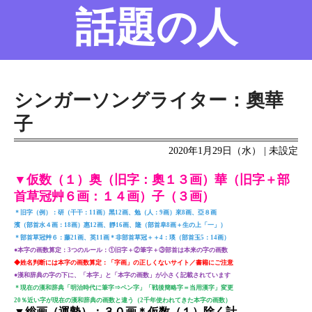
話題の人
名前の変遷
話題の人
8/6更新
シンガーソングライター：奧華
子
2020年1月29日（水） | 未設定
▼仮数（１）奥（旧字：奧１３画）華（旧字＋部
首草冠艸６画：１４画）子（３画）
＊旧字（例）：研（干干：11画）黑12画、勉（人：9画）來8画、亞８画
濱（部首水４画：18画）惠12画、靜16画、隆（部首阜8画＋生の上「一」）
＊部首草冠艸６：藤21画、英11画＊非部首草冠＋＋4：瑛（部首玉5：14画）
●本字の画数算定：3つのルール：①旧字＋②筆字＋③部首は本来の字の画数
◆姓名判断には本字の画数算定：「字画」の正しくないサイト／書籍にご注意
●漢和辞典の字の下に、「本字」と「本字の画数」が小さく記載されています
＊現在の漢和辞典「明治時代に筆字⇒ペン字」「戦後簡略字＝当用漢字」変更
20％近い字が現在の漢和辞典の画数と違う（2千年使われてきた本字の画数）
▼総画（運勢）：３０画＊仮数（１）除く計