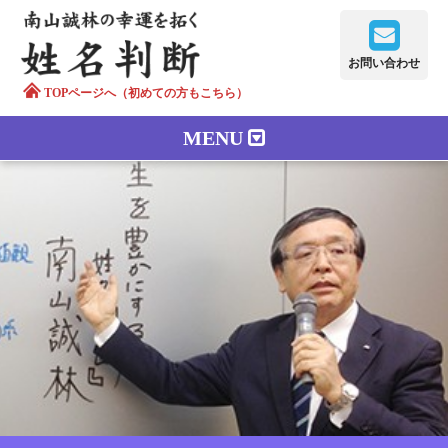
お問い合わせ
TOPページへ（初めての方もこちら）
MENU
鑑定メニュー
正しい字画
南山誠林について
漢字の語源
漢字の歴史
苗字100のルーツ