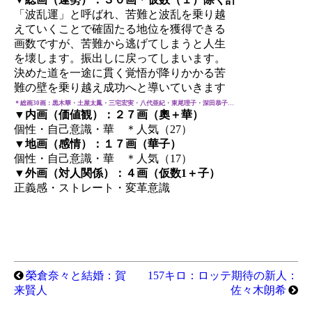
「波乱運」と呼ばれ、苦難と波乱を乗り越
えていくことで確固たる地位を獲得できる
画数ですが、苦難から逃げてしまうと人生
を壊します。振出しに戻ってしまいます。
決めた道を一途に貫く覚悟が降りかかる苦
難の壁を乗り越え成功へと導いていきます
＊総画30画：黒木華・土屋太鳳・三宅宏実・八代亜紀・東尾理子・深田恭子…
▼内画（価値観）：２７画（奧＋華）
個性・自己意識・華 ＊人気（27）
▼地画（感情）：１７画（華子）
個性・自己意識・華 ＊人気（17）
▼外画（対人関係）：４画（仮数1＋子）
正義感・ストレート・変革意識
榮倉奈々と結婚：賀
157キロ：ロッテ期待の新人：
来賢人
佐々木朗希