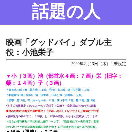
話題の人
名前の変遷
話題の人
8/6更新
映画「グッドバイ」ダブル主
役：小池栄子
2020年2月13日（木） | 未設定
▼小（３画）池（部首水４画：７画）栄（旧字：
榮：１４画）子（３画）
＊部首水４画：海（筆字母：11画）治9画、江7画、沢（旧字澤：17画）
＊非部首水3画：染9画、酒（部首酉：10画）鴻（部首鳥：17画）
＊旧字：奧13画、郎（白＋ヒ＋邑：14画）研（干干11画）壽14画、惠12画
●本字の画数算定：3つのルール：①旧字＋②筆字＋③部首は本来の字の画数
◆姓名判断には本字の画数算定：「字画」の正しくないサイト／書籍にご注意
●漢和辞典の字の下に、「本字」と「本字の画数」が小さく記載されています
＊現在の漢和辞典「明治時代に筆字⇒ペン字」「戦後簡略字＝当用漢字」変更
20％近い字が現在の漢和辞典の画数と違う（2千年使われてきた本字の画数）
▼総画（運勢）：２７画