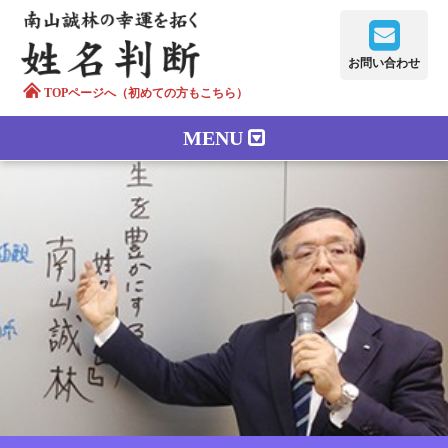
お問い合わせ
TOPページへ（初めての方もこちら）
MENU
鑑定メニュー
正しい字画
南山誠林について
漢字の語源
漢字の歴史
苗字100のルーツ