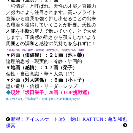
「強情運」と呼ばれ、天性の才能／直観力
／努力により注目されます。高いプライド
意識から自我を強く押し出せることの出来
る環境を獲得していくことが肝要。天性の
才能を不断の努力で磨いていくことで大成
します。正義感の強さから孤立しないよう
周囲との調和と感謝の気持ちを忘れずに！
＊総画27画：白石麻衣・室井滋・美空ひばり・宇賀なつみ・蓮舫…
▼内画（価値観）：２１画（池＋榮）
論理的思考・現実的・冷静・計画的
▼地画（感情）：１７画（榮子）
個性・自己意識・華＊人気（17）
▼外画（対人関係）：６画（小＋子）
思い遣り・信頼・リーダーシップ
◆
現姓「坂田栄子」29画（TOP挑戦運）
多くの人から「小池栄子」と呼ばれるため影響は少ない。
新星：アイススケート3位：鍵山
KAT-TUN：亀梨和也
優真