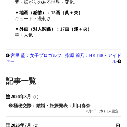
夢・拡がりのある世界・変化。
▼地画（感情）：15画（眞＋央）
キュート・溌剌さ
▼外画（対人関係）：17画（淺＋央）
華・人気
宮里 藍：女子プロゴルフ
指原 莉乃：HKT48・アイド
ァー
ル
記事一覧
2026年8月
（1）
極秘交際：結婚・妊娠発表：川口春奈
8月6日（木）| 未設定
2026年7月
（2）