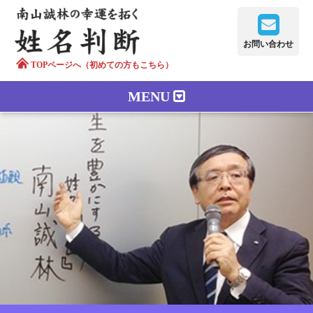
お問い合わせ
TOPページへ（初めての方もこちら）
MENU
鑑定メニュー
正しい字画
南山誠林について
漢字の語源
漢字の歴史
苗字100のルーツ