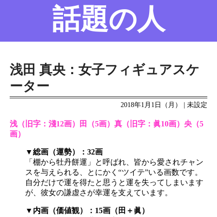
話題の人
名前の変遷
話題の人
8/6更新
浅田 真央：女子フィギュアスケ
ーター
2018年1月1日（月） | 未設定
浅（旧字：淺12画）田（5画）真（旧字：眞10画）央（5
画）
▼総画（運勢）：32画
「棚から牡丹餅運」と呼ばれ、皆から愛されチャン
スを与えられる、とにかく“ツイテ”いる画数です。
自分だけで運を得たと思うと運を失ってしまいます
が、彼女の謙虚さが幸運を支えています。
▼内画（価値観）：15画（田＋眞）