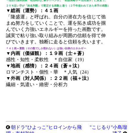
＊現在の漢和辞典「明治時代に筆字→ペン字」「戦後簡略字＝当用漢字」に変更で、
２０％近い字が「姓名判断」で算定する画数と違う（２千年使われてきた本字の画数）
▼総画（運勢）：４１画
「隆盛運」と呼ばれ、自分の潜在力を信じて弛
まぬ努力をしていくことで、運を拓き成功を掴
んでいく力強いエネルギーを持った画数です。
誠実で粘り強い取り組みが周囲の信頼を得て伸
びでいきます。独断に走ると信頼を失います。
＊４１画＝素数（その数でしか割れない）は強い自律のエネルギー
▼内画（価値観）：１９画（士＋蒼）
感性・知性・柔軟性 ＊自信家（19）
▼地画（感情）：２４画（蒼＋汰）
ロマンチスト・個性・華 ＊人気（24）
▼外画（対人関係）：２２画（福＋汰）
繊細・気遣い・緻密・分析力
朝ドラ”ひよっこ”ヒロインから飛
"こじるり”小島瑠