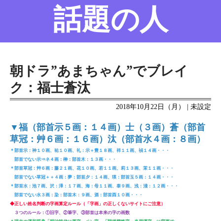
話題の人
名前の変遷
話題の人
8/6更新
朝ドラ”あまちゃん”でブレイ
ク：福士蒼汰
2018年10月22日（月） | 未設定
▼福（部首示５画：１４画）士（３画）蒼（部首
草冠：艸６画：１６画）汰（部首水４画：８画）
＊部首示：神１０画、祐１０画、礼：示＋豊１８画、祥１１画、禎１４画・・・
部首でない示⇒ネ４画：榊：部首木：１３画・・・
＊部首草冠：艸６画：藤２１画、花１０画、若１１画、莉１３画、茉１１画・・・
部首でない草冠＋＋４画：夢：部首夕：１４画、瑛：部首玉５画：１４画・・・
＊部首水：池７画、沢：澤：１７画、海：母１１画、泰９画、浅：淺：１２画・・・
部首でない水３画：染：部首木：９画、酒：部首酉１０画・・・
◆正しい姓名判断の字画算定ルール（「字画」の正しくないサイトにご注意）
３つのルール：①旧字、②筆字、③部首は本来の字の画数