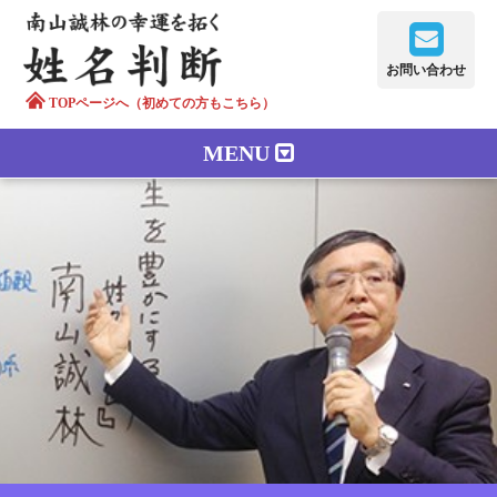
お問い合わせ
TOPページへ（初めての方もこちら）
MENU
鑑定メニュー
正しい字画
南山誠林について
漢字の語源
漢字の歴史
苗字100のルーツ