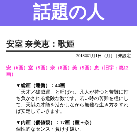
話題の人
名前の変遷
話題の人
8/6更新
安室 奈美恵：歌姫
2018年1月1日（月） | 未設定
安（6画）室（9画）奈（8画）美（9画）恵（旧字：惠12
画）
▼総画（運勢）：44画
「天才／破滅運」と呼ばれ、凡人が持つと苦難に打
ち負かされる危険な数です。若い時の苦難を糧にし
て、天賦の才能を活かしながら無難な生き方をすれ
ば安定していきます。
▼内画（価値観）：17画（室＋奈）
個性的なセンス・負けず嫌い。