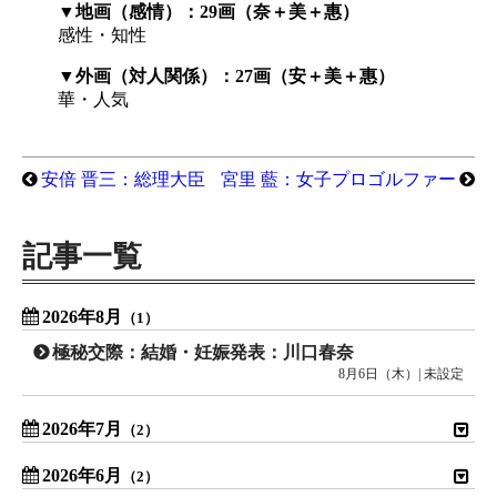
▼地画（感情）：29画（奈＋美＋惠）
感性・知性
▼外画（対人関係）：27画（安＋美＋惠）
華・人気
安倍 晋三：総理大臣
宮里 藍：女子プロゴルファー
記事一覧
2026年8月
（1）
極秘交際：結婚・妊娠発表：川口春奈
8月6日（木）| 未設定
2026年7月
（2）
2026年6月
（2）