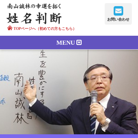
お問い合わせ
TOPページへ（初めての方もこちら）
MENU
鑑定メニュー
正しい字画
南山誠林について
漢字の語源
漢字の歴史
苗字100のルーツ