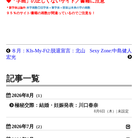
◆「字画」の正しくないサイト／書籍に注意
＊新字体は論外:
本字画数①旧字体＋筆字体＋部首は本来の字の画数
９５％のサイト/書籍の画数が間違っているのでご注意を！
８月：KIs-My-Ft2:脱退宣言：北山
Sexy Zone:中島健人
宏光
記事一覧
2026年8月
（1）
極秘交際：結婚・妊娠発表：川口春奈
8月6日（木）| 未設定
2026年7月
（2）