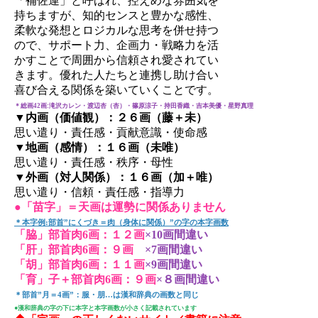
「補佐運」と呼ばれ、控えめな雰囲気を
持ちますが、知的センスと豊かな感性、
柔軟な発想とロジカルな思考を併せ持つ
ので、サポート力、企画力・戦略力を活
かすことで周囲から信頼され愛されてい
きます。優れた人たちと連携し助け合い
喜び合える関係を築いていくことです。
＊総画42画:滝沢カレン・渡辺杏（杏）・篠原涼子・持田香織・吉本美優・星野真理
▼内画（価値観）：２６画（藤＋未）
思い遣り・責任感・貢献意識・使命感
▼地画（感情）：１６画（未唯）
思い遣り・責任感・秩序・母性
▼外画（対人関係）：１６画（加＋唯）
思い遣り・信頼・責任感・指導力
●「苗字」＝天画は運勢に関係ありません
＊本字例:部首”にくづき＝肉（身体に関係）”の字の本字画数
「脇」部首肉6画：１２画
×10画間違い
「肝」部首肉6画：９画
×7画間違い
「胡」部首肉6画：１１画
×9画間違い
「育」子＋部首肉6画：９画
×８画間違い
＊部首”月＝4画”：服・朋…は漢和辞典の画数と同じ
●漢和辞典の字の下に本字と本字画数が小さく記載されています