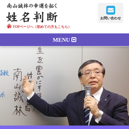
お問い合わせ
TOPページへ（初めての方もこちら）
MENU
鑑定メニュー
正しい字画
南山誠林について
漢字の語源
漢字の歴史
苗字100のルーツ