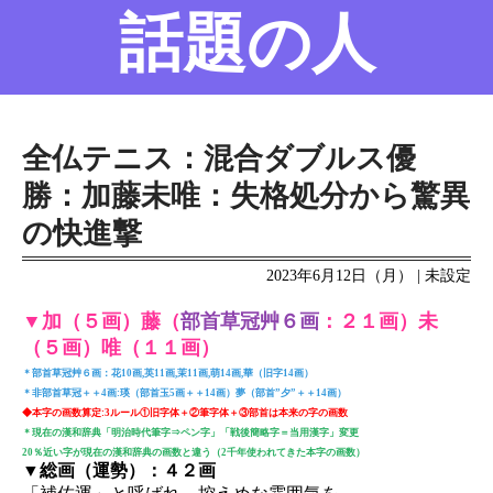
話題の人
名前の変遷
話題の人
8/6更新
全仏テニス：混合ダブルス優
勝：加藤未唯：失格処分から驚異
の快進撃
2023年6月12日（月） | 未設定
▼加（５画）藤（
部首草冠艸６画
：２１画）未
（５画）唯（１１画）
＊部首草冠艸６画：花10画,英11画,茉11画,萌14画,華（旧字14画）
＊非部首草冠＋＋4画:瑛（部首玉5画＋＋14画）夢（部首”夕”＋＋14画）
◆本字の画数算定:3ルール①旧字体＋②筆字体＋③部首は本来の字の画数
＊現在の漢和辞典「明治時代筆字⇒ペン字」「戦後簡略字＝当用漢字」変更
20％近い字が現在の漢和辞典の画数と違う（2千年使われてきた本字の画数）
▼総画（運勢）：４２画