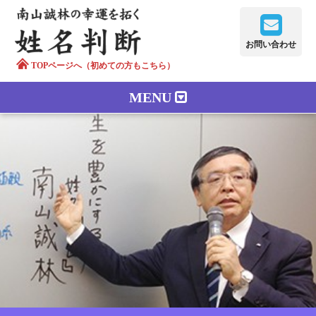
お問い合わせ
TOPページへ（初めての方もこちら）
MENU
鑑定メニュー
正しい字画
南山誠林について
漢字の語源
漢字の歴史
苗字100のルーツ