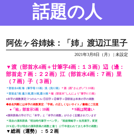
話題の人
名前の変遷
話題の人
8/6更新
阿佐ヶ谷姉妹：「姉」渡辺江里子
2021年3月8日（月） | 未設定
▼渡（部首水4画＋廿筆字4画：１３画）辺（邊：
部首走７画：２２画）江（部首水4画：７画）里
（７画）子（３画）
＊部首水4画:海（筆字母:11画）浅（浅12画）
＊酒（酉”さんずい”3:10画）
＊部首走7画:邉21画,透14画,通14画
＊樋（部首木”しんにょう”筆字4:15画）
●本字の画数算定:3つのルール:①旧字＋②筆字＋③部首は本来の字の画数
◆姓名判断には本字の画数算定:「字画」の正しくないサイト／書籍にご注意
●「祐」部首示5画：10画 ＊9画は間違い
●漢和辞典の字の下に「本字」と「本字の画数」が小さく記載されています
＊現在の漢和辞典「明治時代筆字⇒ペン字」「戦後簡略字＝当用漢字」変更
20％近い字が現在の漢和辞典の画数と違う（2千年使われてきた本字の画数）
▼総画（運勢）：５２画