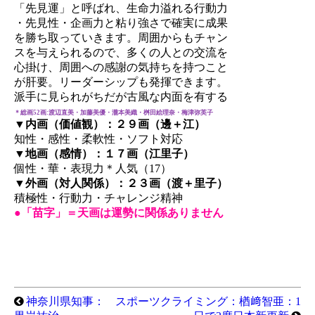
「先見運」と呼ばれ、生命力溢れる行動力
・先見性・企画力と粘り強さで確実に成果
を勝ち取っていきます。周囲からもチャン
スを与えられるので、多くの人との交流を
心掛け、周囲への感謝の気持ちを持つこと
が肝要。リーダーシップも発揮できます。
派手に見られがちだが古風な内面を有する
＊総画52画:渡辺直美・加藤美優・瀧本美織・桝田絵理奈・梅津弥英子
▼内画（価値観）：２９画（邊＋江）
知性・感性・柔軟性・ソフト対応
▼地画（感情）：１７画（江里子）
個性・華・表現力＊人気（17）
▼外画（対人関係）：２３画（渡＋里子）
積極性・行動力・チャレンジ精神
●「苗字」＝天画は運勢に関係ありません
神奈川県知事：
スポーツクライミング：楢﨑智亜：1