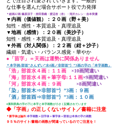
とで注目され愛されていきます。一般的
な仕事を選んだ場合サポート役で力発揮
＊総画42画:篠原涼子・持田香織・渡辺杏（杏）・滝沢カレン・吉本実優
▼内画（価値観）：２０画（野＋美）
知性・感性・本質追及・真理追及
▼地画（感情）：２０画（美沙子）
知性・感性・本質追及・真理追及
▼外画（対人関係）：２２画（紺＋沙子）
繊細・気遣い・バランス感覚・華やか
●「苗字」＝天画は運勢に関係ありません
＊本字例:部首”さんずい”水4画／非部首”氵”3画の字の「本字画数」
「浩」部首水４画：１１画
×10画間違い
「海」部首水４画＋筆字母:１１画
×9画間違い
「河」部首水４画：９画
×8画間違い
「染」部首木⇒非部首”氵”3画：９画
「酒」部首酉⇒非部首”氵”3画：１０画
●漢和辞典の字の下に本字と本字画数が小さく記載されています
◆「字画」の正しくないサイト／書籍に注意
＊新字体は論外
:本字画数＝旧字体＋筆字体＋部首は本来の字の画数
９５％のサイト/書籍の画数が間違っているのでご注意を！