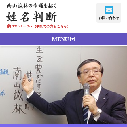
お問い合わせ
TOPページへ（初めての方もこちら）
MENU
鑑定メニュー
正しい字画
南山誠林について
漢字の語源
漢字の歴史
苗字100のルーツ