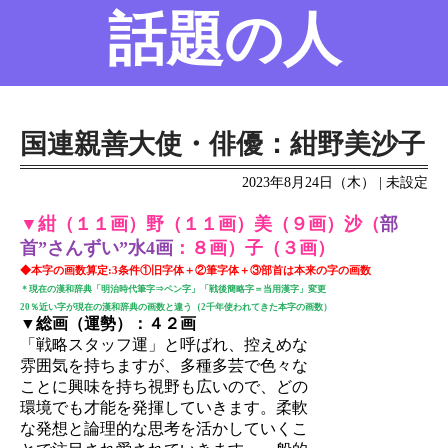
話題の人
名前の変遷
話題の人
8/6更新
国連親善大使・俳優：紺野美沙子
2023年8月24日（木） | 未設定
▼紺（１１画）野（１１画）美（９画）沙（
部
首”さんずい”水4画
：８画）子（３画）
◆本字の画数算定:3条件①旧字体＋②筆字体＋③部首は本来の字の画数
＊現在の漢和辞典「明治時代筆字⇒ペン字」「戦後簡略字＝当用漢字」変更
20％近い字が現在の漢和辞典の画数と違う（2千年使われてきた本字の画数）
▼総画（運勢）：４２画
「戦略スタッフ運」と呼ばれ、控えめな
雰囲気を持ちますが、多種多芸で色々な
ことに興味を持ち視野も広いので、どの
環境でも才能を発揮していきます。柔軟
な発想と論理的な思考を活かしていくこ