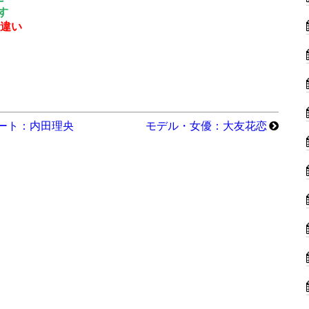
す
間違い
タート：内田理央
モデル・女優：大友花恋