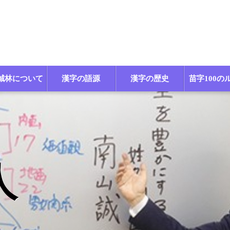
誠林について
漢字の語源
漢字の歴史
苗字100の
人