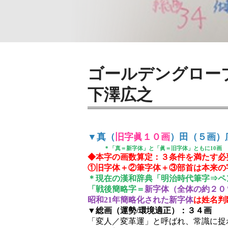
ゴールデングロー
下澤広之
▼真（
旧字眞１０画
）田（５画）
＊「真＝新字体」と「眞＝旧字体」ともに10画
◆本字の画数算定：３条件を満たす必
①旧字体＋②筆字体＋③部首は本来の
＊現在の漢和辞典「明治時代筆字⇒ペ
「戦後簡略字＝
新字体（全体の約２０
昭和21年簡略化された新字体
は姓名判
▼総画（運勢/環境適正）：３４画
「変人／変革運」と呼ばれ、常識に捉