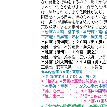
ない発想と行動をするので、周囲から
されないことがあります。保守的な環
は、除外されてしまう危険性がありま
閉塞感のある日本に求められる人にな
は、多くの理解者を巻き込んでいく行
実践成果による支援者を増やすことが
＊総画３４画：橋下徹・星野源・南山
三苫薫・目黒蓮・若林正恭・渥美清（
▼内画（価値観）；２０画（田＋廣）
知性・感性・本質追及＊勝負運（20）
▼地画（感情）：１９画（廣之）
知性・感性・柔軟性・広い視野・プラ
▼外画（対人関係）：１４画（眞＋之
正義感・変革意識・ストレート発信
◆本名:総画３９画：頭領運
下澤（部首水４:１７画）広（廣）之
●「苗字」＝天画は運勢に関係ありま
＊本字例：筆字「一」が入る字の本字
「德」心の上＋「一」:１５画
×14画
「隆」生の上＋「一」/部首”こざと”
：１７画
×11画
●「小学館の新選漢和辞典」各字の下