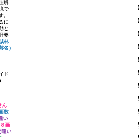
理解
境で
す。
るに
動と
肝要
誠林
芸名）
イド
）
せん
画数
間違い
阜８画
間違い
に