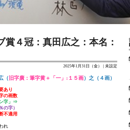
ブ賞４冠：真田広之：本名：
2025年1月31日（金） | 未設定
広（
旧字廣：筆字黄＋「一」:１５画
）之（４画）
要あり
字の画数
ン字」⇒
％の字）
断不適用
われ