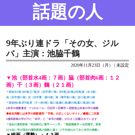
話題の人
名前の変遷
話題の人
8/6更新
9年ぶり連ドラ「その女、ジル
バ」主演：池脇千鶴
2020年11月23日（月） | 未設定
▼池（部首水4画：７画）脇（部首肉6画：１２
画）千（３画）鶴（２１画）
＊部首水4画:治9画,江7画,沢（旧字澤17画）河9画,汰8画,沙8画,泰（水:9画）
浅（旧字淺12画）浜（旧字濱・濵18画）海（筆字母11画）涼12画,淳12画
＊部首肉6画:肝9画,育（子＋肉9画）能12画,腰15画,膳18画,胤11画,胡11画
●本字の画数算定：3つのルール：①旧字＋②筆字＋③部首は本来の字の画数
◆姓名判断には本字の画数適用:「字画」の正しくないサイト／書籍にご注意
●漢和辞典の字の下に「本字」と「本字の画数」が小さく記載されています
＊現在の漢和辞典「明治時代に筆字⇒ペン字」「戦後簡略字＝当用漢字」変更
20％近い字が現在の漢和辞典の画数と違う（2千年使われてきた本字の画数）
▼総画（運勢）：４３画