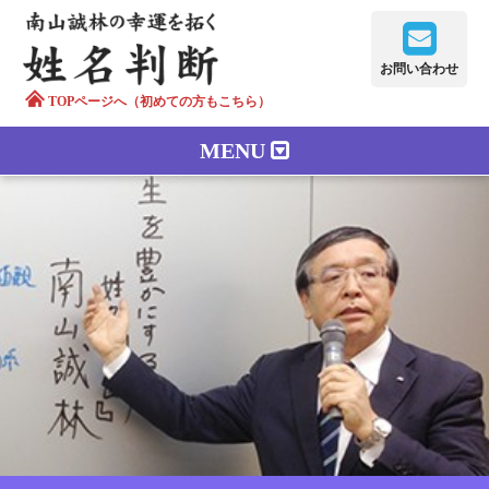
お問い合わせ
TOPページへ（初めての方もこちら）
MENU
鑑定メニュー
正しい字画
南山誠林について
漢字の語源
漢字の歴史
苗字100のルーツ