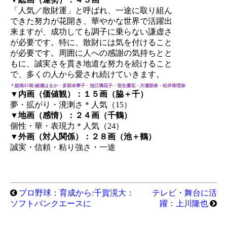
「人気／散財運」と呼ばれ、一途に取り組ん
できた努力が花開き、華やかな世界で活躍出
来ますが、成功しても調子に乗らない謙虚さ
が必要です。特に、散財には気を付けること
が必要です。周囲に人への感謝の気持ちとと
もに、誠実さを貫き地道な努力を続けること
で、多くの人から愛され続けていきます。
＊総画43画:綾瀬はるか・多部未華子・池江璃花子・笹生優花・片瀬那奈・松井珠理奈
▼内画（価値観）：１５画（脇＋千）
夢・拡がり・溌溂さ＊人気（15）
▼地画（感情）：２４画（千鶴）
個性・華・表現力＊人気（24）
▼外画（対人関係）：２８画（池＋鶴）
誠実・信頼・粘り強さ・一途
プロ野球：育成から:千賀滉大：
テレビ・舞台に活
ソフトバンクエースに
躍：上川隆也