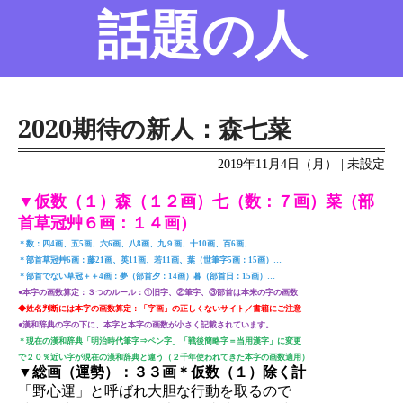
話題の人
名前の変遷
話題の人
8/6更新
2020期待の新人：森七菜
2019年11月4日（月） | 未設定
▼仮数（１）森（１２画）七（数：７画）菜（部
首草冠艸６画：１４画）
＊数：四4画、五5画、六6画、八8画、九９画、十10画、百6画、
＊部首草冠艸6画：藤21画、英11画、若11画、葉（世筆字5画：15画）…
＊部首でない草冠＋＋4画：夢（部首夕：14画）暮（部首日：15画）…
●本字の画数算定：３つのルール：①旧字、②筆字、③部首は本来の字の画数
◆姓名判断には本字の画数算定：「字画」の正しくないサイト／書籍にご注意
●漢和辞典の字の下に、本字と本字の画数が小さく記載されています。
＊現在の漢和辞典「明治時代筆字⇒ペン字」「戦後簡略字＝当用漢字」に変更
で２０％近い字が現在の漢和辞典と違う（２千年使われてきた本字の画数適用）
▼総画（運勢）：３３画＊仮数（１）除く計
「野心運」と呼ばれ大胆な行動を取るので