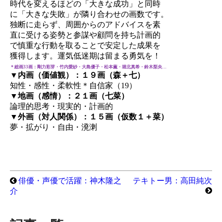
時代を変えるほどの「大きな成功」と同時
に「大きな失敗」が隣り合わせの画数です。
独断に走らず、周囲からのアドバイスを素
直に受ける姿勢と参謀や顧問を持ち計画的
で慎重な行動を取ることで安定した成果を
獲得します。運気低迷期は留まる勇気を！
＊総画33画：剛力彩芽・竹内愛紗・大島優子・松本薫・堀北真希・鈴木梨央…
▼内画（価値観）：１９画（森＋七）
知性・感性・柔軟性＊自信家（19）
▼地画（感情）：２１画（七菜）
論理的思考・現実的・計画的
▼外画（対人関係）：１５画（仮数１＋菜）
夢・拡がり・自由・溌溂
俳優・声優で活躍：神木隆之
テキトー男：高田純次
介