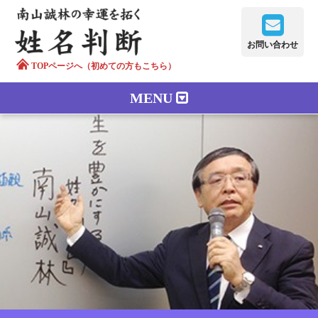
お問い合わせ
TOPページへ（初めての方もこちら）
MENU
鑑定メニュー
正しい字画
南山誠林について
漢字の語源
漢字の歴史
苗字100のルーツ