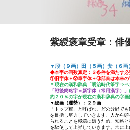
紫綬褒章受章：俳
▼段（９画）田（５画）安（６画
◆本字の画数算定：３条件を満たす必
①旧字体＋②筆字体＋③部首は本来の
＊現在の漢和辞典「明治時代筆字⇒ペ
「戦後簡略字＝新字体（常用漢字）」
約２０％の字が現在の漢和辞典の字画
▼総画（運勢）：２９画
「トップ運」と呼ばれ、どの分野でもN
を目指し努力していきます。人から頭
られることを極端に嫌うため、知略と
を駆使して上昇していきます。常に上