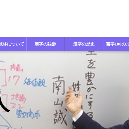
誠林について
漢字の語源
漢字の歴史
苗字100の
人