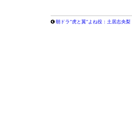
朝ドラ”虎と翼”よね役：土居志央梨