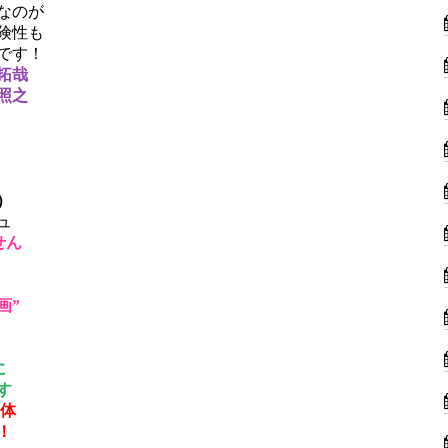
なのが
険性も
です！
拓哉
照之
）
ュ
せん
画”
に
す
字体
！