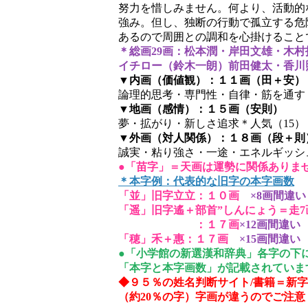
努力を惜しみません。何より、活動的
強み。但し、独断の行動で孤立する危
あるので周囲との調和を心掛けること
＊総画29画：松本潤・岸田文雄・木村
イチロー（鈴木一朗）前田健太・香川
▼内画（価値観）：１１画（田＋安）
論理的思考・専門性・自律・筋を通す
▼地画（感情）：１５画（安則）
夢・拡がり・新しさ追求＊人気（15）
▼外画（対人関係）：１８画（段＋則
誠実・粘り強さ・一途・エネルギッシ
●「苗字」＝天画は運勢に関係ありま
＊本字例：代表的な旧字の本字画数
「並」旧字立立：１０画
×8画間違い
「遥」旧字遙＋部首”しんにょう＝走7
：１７画
×12画間違い
「穂」禾＋惠：１７画
×15画間違い
●「小学館の新選漢和辞典」各字の下
「本字と本字画数」が記載されていま
◆９５％の姓名判断サイト/書籍＝新
（約20％の字）字画が違うのでご注意