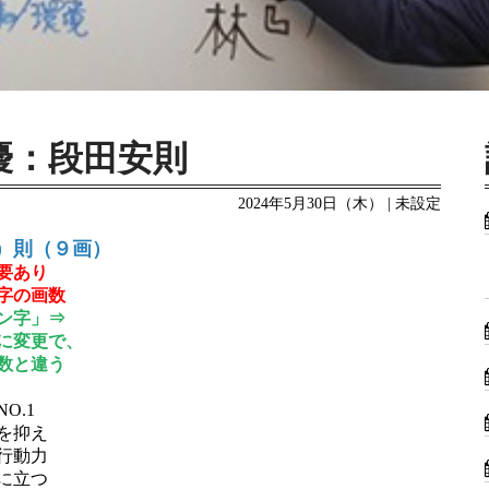
優：段田安則
2024年5月30日（木） | 未設定
）則（９画）
要あり
字の画数
ン字」⇒
に変更で、
数と違う
O.1
を抑え
行動力
に立つ