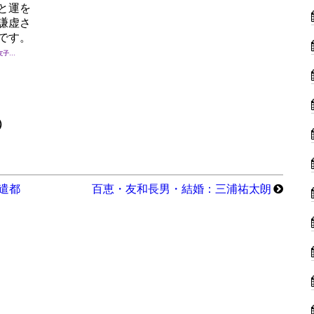
と運を
謙虚さ
です。
友子…
）
遣都
百恵・友和長男・結婚：三浦祐太朗