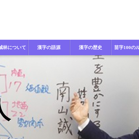
誠林について
漢字の語源
漢字の歴史
苗字100の
人