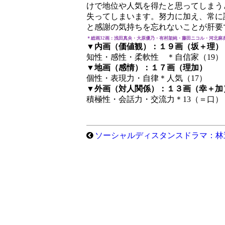
けで地位や人気を得たと思ってしまう
失ってしまいます。努力に加え、常に
と感謝の気持ちを忘れないことが肝要
＊総画32画：浅田真央・大原優乃・有村架純・藤田ニコル・河北麻
▼内画（価値観）：１９画（坂＋理）
知性・感性・柔軟性 ＊自信家（19）
▼地画（感情）：１７画（理加）
個性・表現力・自律＊人気（17）
▼外画（対人関係）：１３画（幸＋加
積極性・会話力・交流力＊13（＝口）
ソーシャルディスタンスドラマ：林