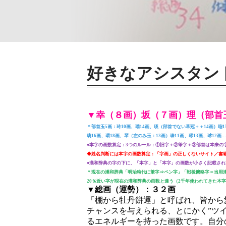
好きなアシスタン
▼幸（８画）坂（７画）理（部首
＊部首玉5画：玲10画、瑞14画、瑛（部首でない草冠＋＋14画）瑠1
璃16画、環18画、琴（左のみ玉：13画）珠11画、琢13画、球12画…
●本字の画数算定：3つのルール：①旧字＋②筆字＋③部首は本来の
◆姓名判断には本字の画数算定：「字画」の正しくないサイト／書
●漢和辞典の字の下に、「本字」と「本字」の画数が小さく記載され
＊現在の漢和辞典「明治時代に筆字⇒ペン字」「戦後簡略字＝当用
20％近い字が現在の漢和辞典の画数と違う（2千年使われてきた本
▼総画（運勢）：３２画
「棚から牡丹餅運」と呼ばれ、皆から
チャンスを与えられる、とにかく”ツイ
るエネルギーを持った画数です。自分