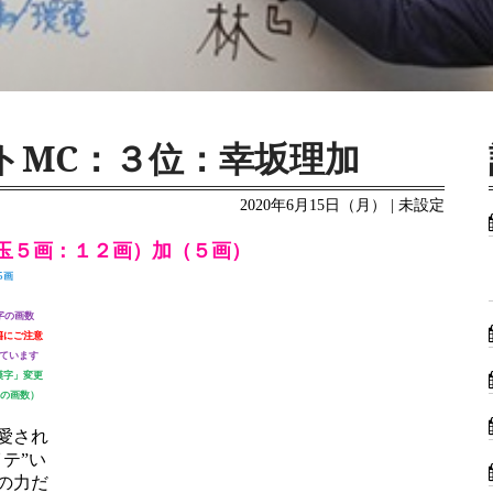
トMC：３位：幸坂理加
2020年6月15日（月） | 未設定
玉５画：１２画）加（５画）
5画
字の画数
籍にご注意
ています
漢字」変更
字の画数）
愛され
テ”い
の力だ