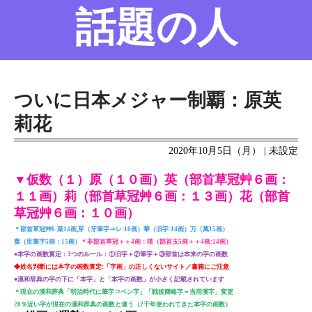
話題の人
名前の変遷
話題の人
8/6更新
ついに日本メジャー制覇：原英
莉花
2020年10月5日（月） | 未設定
▼仮数（１）原（１０画）英（部首草冠艸６画：
１１画）莉（部首草冠艸６画：１３画）花（部首
草冠艸６画：１０画）
＊部首草冠艸6:菜14画,芽（牙筆字⇒レ:10画）華（旧字:14画）万（萬15画）
葉（世筆字5画：15画）
＊非部首草冠＋＋4画：瑛（部首玉5画＋＋4画:14画）
●本字の画数算定：3つのルール：①旧字＋②筆字＋③部首は本来の字の画数
◆姓名判断には本字の画数算定:「字画」の正しくないサイト／書籍にご注意
●漢和辞典の字の下に「本字」と「本字の画数」が小さく記載されています
＊現在の漢和辞典「明治時代に筆字⇒ペン字」「戦後簡略字＝当用漢字」変更
20％近い字が現在の漢和辞典の画数と違う（2千年使われてきた本字の画数）