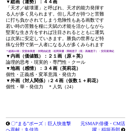
▼総画（運勢）：４４画
「天才／破壊運」と呼ばれ、天才的能力発揮す
る人が多く見られます。但し凡才が持つと苦難
に打ち負かされてしまう危険性もある画数です
若い時の苦難を糧に天賦の才能を活かしながら
堅実な生き方をすれば注目されるとともに運気
は次第に安定していきます。勝負の世界など特
殊な分野で第一人者になる人が多くみられます
＊総画44画：安室奈美恵・仲間由紀恵・松岡茉優・関根恵子（現：高橋恵子）・安田菜津紀
▼内画（価値観）：２１画（原＋英）
論理的思考・現実的・専門性・クール
▼地画（感情）：３４画（英莉花）
個性・正義感・変革意識・発信力
▼外画（対人関係）:２４画（仮数１＋莉花）
個性・華・発信力 ＊人気（24）
〇”まる”ポーズ：巨人快進撃
元SMAP:俳優・CM活
へ貢献：丸佳浩
躍：稲垣吾郎