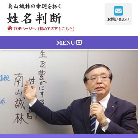
お問い合わせ
TOPページへ（初めての方もこちら）
MENU
鑑定メニュー
正しい字画
南山誠林について
漢字の語源
漢字の歴史
苗字100のルーツ