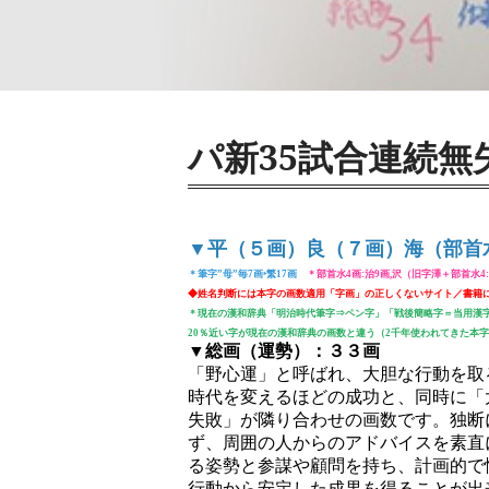
パ新35試合連続無
▼平（５画）良（７画）海（部首
＊筆字”母”毎7画‣繁17画
＊部首水4画:治9画,沢（旧字澤＋部首水4:
◆姓名判断には本字の画数適用「字画」の正しくないサイト／書籍
＊現在の漢和辞典「明治時代筆字⇒ペン字」「戦後簡略字＝当用漢
20％近い字が現在の漢和辞典の画数と違う（2千年使われてきた本
▼総画（運勢）：３３画
「野心運」と呼ばれ、大胆な行動を取
時代を変えるほどの成功と、同時に「
失敗」が隣り合わせの画数です。独断
ず、周囲の人からのアドバイスを素直
る姿勢と参謀や顧問を持ち、計画的で
行動から安定した成果を得ることが出