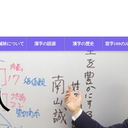
誠林について
漢字の語源
漢字の歴史
苗字100の
人