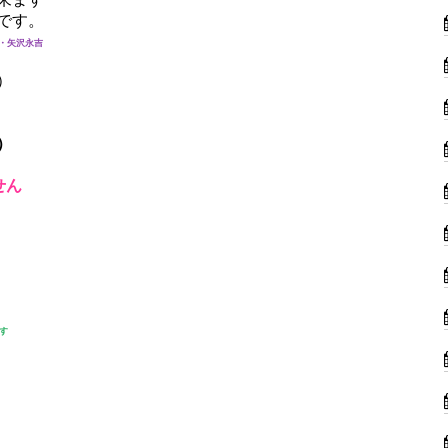
です。
・矢沢永吉
）
）
せん
す