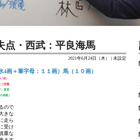
失点・西武：平良海馬
2021年6月24日（木） | 未設定
水4画＋筆字母：１１画）馬（１０画）
17画）
にご注意
字」変更
字の画数）
るので
大きな
に走ら
に受け
慎重な
来ます