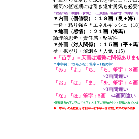
運気の低迷期には引き返す勇気も必要
＊総画33画:田中陽希・萩本欣一・上原浩治・桐生祥秀・本田宗一郎
▼内画（価値観）：１８画（良＋海）
一途・粘り強さ＊エネルギッシュ（18
▼地画（感情）：２１画（海馬）
論理的思考・責任感・堅実性
▼外画（対人関係）：１５画（平＋馬
夢・拡がり・溌溂さ＊人気（15）
●「苗字」＝天画は運勢に関係ありま
＊本字例：”ひらがな：筆字＋1画の字”
「み」「よ」「ち」「ら」筆字：３画
×2画間違い
「お」「は」「ま」「を」筆字：４画
×3画間違い
「な」「ほ」筆字：5画
×4画間違い
●漢和辞典の字の下に「本字」と本字の画数が小さく記載されていま
◆「本字」の画数算定:①旧字＋②筆字＋③部首は本来の字の画数