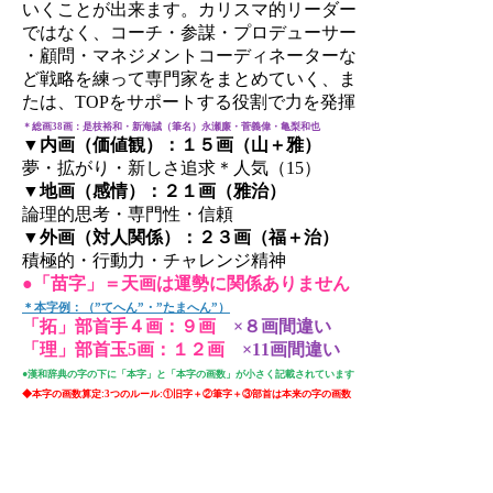
いくことが出来ます。カリスマ的リーダー
ではなく、コーチ・参謀・プロデューサー
・顧問・マネジメントコーディネーターな
ど戦略を練って専門家をまとめていく、ま
たは、TOPをサポートする役割で力を発揮
＊総画38画：是枝裕和・新海誠（筆名）永瀬廉・菅義偉・亀梨和也
▼内画（価値観）：１５画（山＋雅）
夢・拡がり・新しさ追求＊人気（15）
▼地画（感情）：２１画（雅治）
論理的思考・専門性・信頼
▼外画（対人関係）：２３画（福＋治）
積極的・行動力・チャレンジ精神
●「苗字」＝天画は運勢に関係ありません
＊本字例：（”てへん”・”たまへん”）
「拓」部首手４画：９画
×８画間違い
「理」部首玉5画：１２画
×11画間違い
●漢和辞典の字の下に「本字」と「本字の画数」が小さく記載されています
◆本字の画数算定:3つのルール:①旧字＋②筆字＋③部首は本来の字の画数