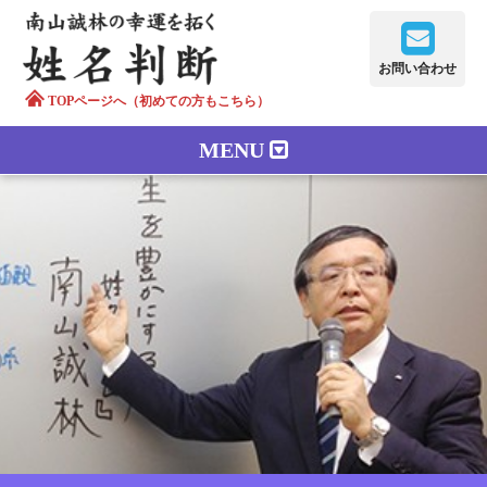
お問い合わせ
TOPページへ（初めての方もこちら）
MENU
鑑定メニュー
正しい字画
南山誠林について
漢字の語源
漢字の歴史
苗字100のルーツ