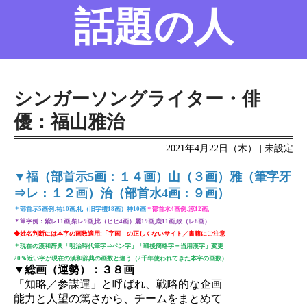
話題の人
名前の変遷
話題の人
8/6更新
シンガーソングライター・俳
優：福山雅治
2021年4月22日（木） | 未設定
▼福（部首示5画：１４画）山（３画）雅（筆字牙
⇒レ：１２画）治（部首水4画：９画）
＊部首示5画例:祐10画,礼（旧字禮18画）神10画
＊部首水4画例:涼12画,
＊筆字例：紫レ11画,柴レ9画,比（ヒヒ4画）麗19画,鹿11画,政（レ8画）
◆姓名判断には本字の画数適用:「字画」の正しくないサイト／書籍にご注意
＊現在の漢和辞典「明治時代筆字⇒ペン字」「戦後簡略字＝当用漢字」変更
20％近い字が現在の漢和辞典の画数と違う（2千年使われてきた本字の画数）
▼総画（運勢）：３８画
「知略／参謀運」と呼ばれ、戦略的な企画
能力と人望の篤さから、チームをまとめて