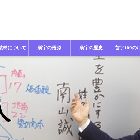
誠林について
漢字の語源
漢字の歴史
苗字100の
人