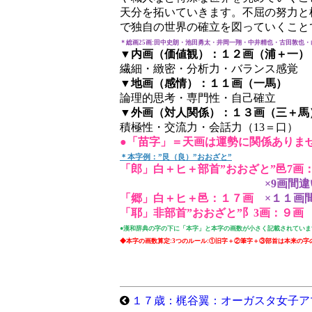
天分を拓いていきます。不屈の努力と
で独自の世界の確立を図っていくこと
＊総画25画:田中史朗・池田勇太・井岡一翔・中井精也・古田敦也・
▼内画（価値観）：１２画（浦＋一）
繊細・緻密・分析力・バランス感覚
▼地画（感情）：１１画（一馬）
論理的思考・専門性・自己確立
▼外画（対人関係）：１３画（三＋馬
積極性・交流力・会話力（13＝口）
●「苗字」＝天画は運勢に関係ありま
＊本字例：”艮（良）”おおざと”
「郎」白＋ヒ＋部首”おおざと”邑7画
×9画間違
「郷」白＋ヒ＋邑：１７画
×１１画
「耶」非部首”おおざと”阝3画：９画
●漢和辞典の字の下に「本字」と本字の画数が小さく記載されていま
◆本字の画数算定:3つのルール:①旧字＋②筆字＋③部首は本来の字
１７歳：梶谷翼：オーガスタ女子ア