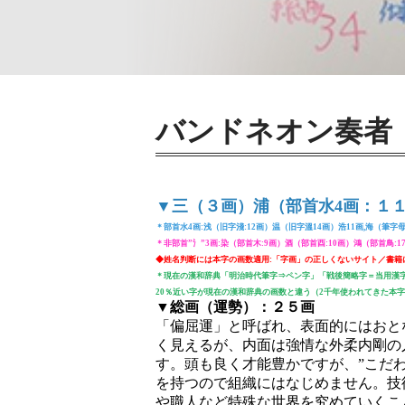
バンドネオン奏者
▼三（３画）浦（部首水4画：１
＊部首水4画:浅（旧字淺:12画）温（旧字溫14画）浩11画,海（筆字母
＊非部首”氵”3画:染（部首木:9画）酒（部首酉:10画）鴻（部首鳥:1
◆姓名判断には本字の画数適用:「字画」の正しくないサイト／書籍
＊現在の漢和辞典「明治時代筆字⇒ペン字」「戦後簡略字＝当用漢
20％近い字が現在の漢和辞典の画数と違う（2千年使われてきた本
▼総画（運勢）：２５画
「偏屈運」と呼ばれ、表面的にはおと
く見えるが、内面は強情な外柔内剛の
す。頭も良く才能豊かですが、”こだわ
を持つので組織にはなじめません。技
や職人など特殊な世界を究めていくこ