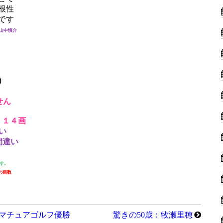
根性
です
山中慎介
）
せん
：１４画
い
間違い
す。
の画数
マチュアゴルフ優勝
驚きの50歳：牧瀬里穂