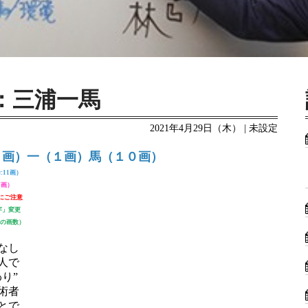
：三浦一馬
2021年4月29日（木） | 未設定
１画）一（１画）馬（１０画）
:11画）
7画）
にご注意
字」変更
字の画数）
なし
人で
り”
術者
とで