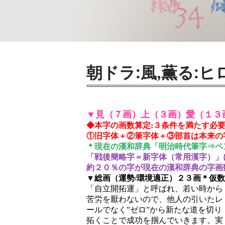
朝ドラ:風,薫る:
▼見（７画）上（３画）愛（１３
◆本字の画数算定:３条件を満たす必
①旧字体＋②筆字体＋③部首は本来の
＊現在の漢和辞典「明治時代筆字⇒ペ
「戦後簡略字＝新字体（常用漢字）」
約２０％の字が現在の漢和辞典の字画
▼総画（運勢/環境適正）２３画＊仮数
「自立開拓運」と呼ばれ、若い時から
苦労を厭わないので、他人の引いたレ
ールでなく”ゼロ”から新たな道を切り
拓くことで成功を掴んでいきます。実