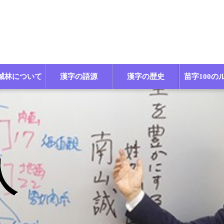
誠林について
漢字の語源
漢字の歴史
苗字100の
人