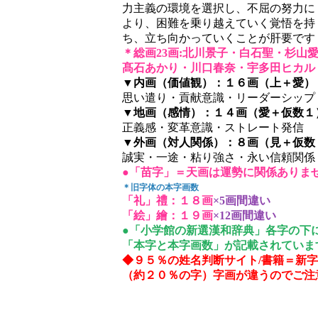
力主義の環境を選択し、不屈の努力に
より、困難を乗り越えていく覚悟を持
ち、立ち向かっていくことが肝要です
＊総画23画:北川景子・白石聖・杉山
髙石あかり・川口春奈・宇多田ヒカル
▼内画（価値観）：１６画（上＋愛）
思い遣り・貢献意識・リーダーシップ
▼地画（感情）：１４画（愛＋仮数１
正義感・変革意識・ストレート発信
▼外画（対人関係）：８画（見＋仮数
誠実・一途・粘り強さ・永い信頼関係
●「苗字」＝天画は運勢に関係ありま
＊旧字体の本字画数
「礼」禮：１８画
×5画間違い
「絵」繪：１９画
×12画間違い
●「小学館の新選漢和辞典」各字の下
「本字と本字画数」が記載されていま
◆９５％の姓名判断サイト/書籍＝新
（約２０％の字）字画が違うのでご注