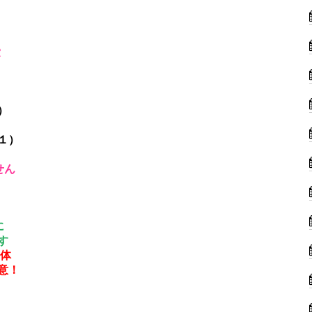
愛
）
１）
せん
に
す
字体
意！