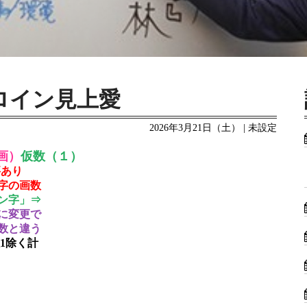
ヒロイン見上愛
2026年3月21日（土） | 未設定
画）
仮数（１）
要あり
字の画数
ン字」⇒
に変更で
数と違う
1除く計